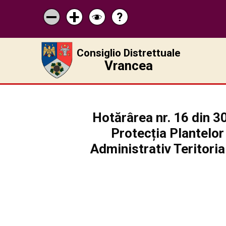
?
Pagina
Micșorează
Mărește
Schimbă
de
scrisul
scrisul
contrastul
ajutor
Consiglio Distrettuale
Vrancea
Hotărârea nr. 16 din 3
Protecția Plantelor 
Administrativ Teritoria