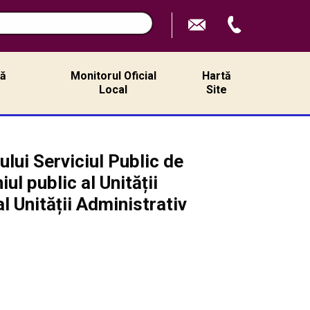
ță
Monitorul Oficial
Hartă
ă
Local
Site
lui Serviciul Public de
ul public al Unității
l Unității Administrativ