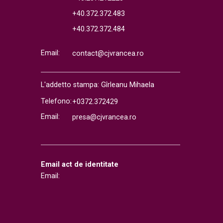
+40.372.372.483
+40.372.372.484
Email:
contact@cjvrancea.ro
L'addetto stampa: Gîrleanu Mihaela
Telefono:
+0372.372429
Email:
presa@cjvrancea.ro
Email act de identitate
Email: