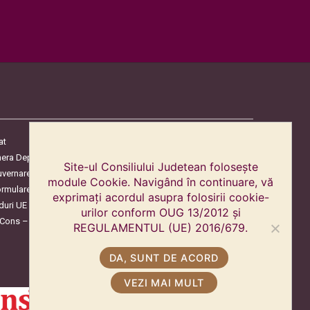
at
era Deputaților
Site-ul Consiliului Judetean folosește
uvernare
module Cookie. Navigând în continuare, vă
ormulare
exprimați acordul asupra folosirii cookie-
duri UE
urilor conform OUG 13/2012 și
oCons – Protecția Consumatorilor
REGULAMENTUL (UE) 2016/679.
DA, SUNT DE ACORD
VEZI MAI MULT