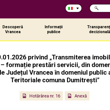
Cerca
RICERCA
nel
sito:
Descoperă
Informații
Transparen
Vrancea
publice
decizional
0.01.2026 privind „Transmiterea imobilu
– formație prestări servicii, din domeni
le Județul Vrancea în domeniul public a
Teritoriale comuna Dumitrești”
Hotărârea nr. 16
Anexă