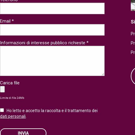
Email *
S
Pr
Informazioni di interesse pubblico richieste *
P
P
Carica file
Limite di file 24Mb
Ho letto e accetto la raccolta e il trattamento dei
dati personali
.
INVIA