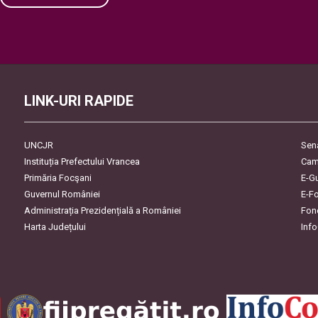
Please leave this field empty.
LINK-URI RAPIDE
UNCJR
Sen
Instituția Prefectului Vrancea
Cam
Primăria Focşani
E-G
Guvernul României
E-F
Administrația Prezidențială a României
Fon
Harta Județului
Inf