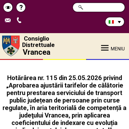
Cerca
?
RICERCA
Pagina
Schimbă
nel
sito:
de
contrastul
ajutor
Consiglio
Distrettuale
MENIU
Vrancea
Hotărârea nr. 115 din 25.05.2026 privind
„Aprobarea ajustării tarifelor de călătorie
pentru prestarea serviciului de transport
public județean de persoane prin curse
regulate, în aria teritorială de competență a
judeţului Vrancea, prin aplicarea
coeficientului de indexare cu evoluția