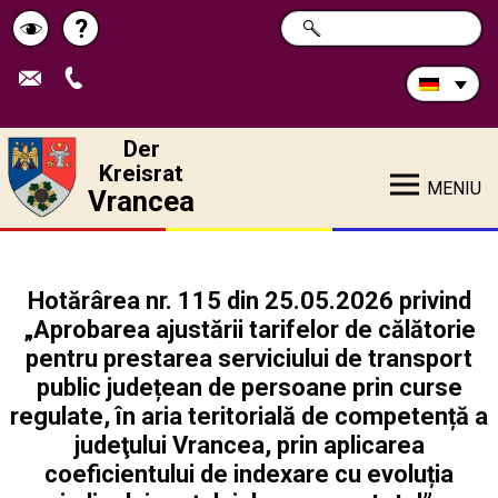
Durchsuchen
?
SUCHE
Pagina
Schimbă
Sie
die
de
contrastul
Site:
ajutor
Der
Kreisrat
MENIU
Vrancea
Hotărârea nr. 115 din 25.05.2026 privind
„Aprobarea ajustării tarifelor de călătorie
pentru prestarea serviciului de transport
public județean de persoane prin curse
regulate, în aria teritorială de competență a
judeţului Vrancea, prin aplicarea
coeficientului de indexare cu evoluția