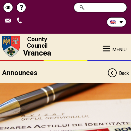
Search
?
SEARCH
Help
Schimbă
in
site:
contrastul
County
Council
MENIU
Vrancea
Announces
Back