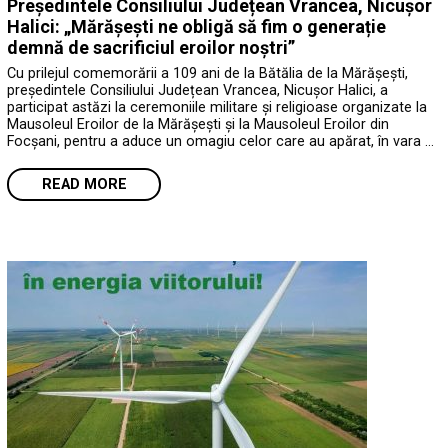
Președintele Consiliului Județean Vrancea, Nicușor
Halici: „Mărășești ne obligă să fim o generație
demnă de sacrificiul eroilor noștri”
Cu prilejul comemorării a 109 ani de la Bătălia de la Mărășești,
președintele Consiliului Județean Vrancea, Nicușor Halici, a
participat astăzi la ceremoniile militare și religioase organizate la
Mausoleul Eroilor de la Mărășești și la Mausoleul Eroilor din
Focșani, pentru a aduce un omagiu celor care au apărat, în vara …
READ MORE