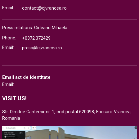
Email:
contact@cjvrancea.ro
Press relations: Gîrleanu Mihaela
Phone:
+0372.372429
Email:
presa@cjvrancea.ro
Email act de identitate
Email:
VISIT US!
Str. Dimitrie Cantemir nr. 1, cod postal 620098, Focsani, Vrancea,
Romania