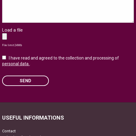
Load a file
File limit 24Mb
I have read and agreed to the collection and processing of
personal data.
.
SEND
Please leave this field empty.
USEFUL INFORMATIONS
Contact