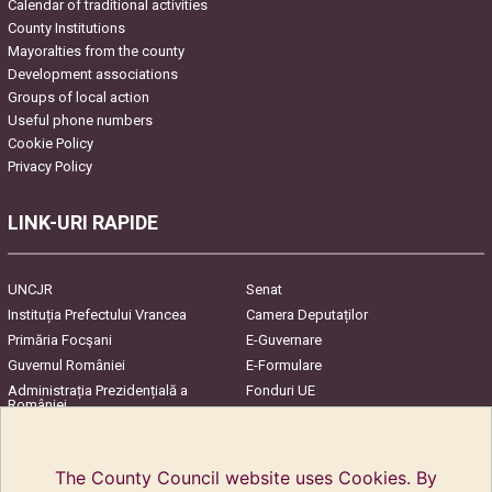
Calendar of traditional activities
County Institutions
Mayoralties from the county
Development associations
Groups of local action
Useful phone numbers
Cookie Policy
Privacy Policy
LINK-URI RAPIDE
UNCJR
Senat
Instituția Prefectului Vrancea
Camera Deputaților
Primăria Focşani
E-Guvernare
Guvernul României
E-Formulare
Administrația Prezidențială a
Fonduri UE
României
Harta Județului
InfoCons – Protecția
Consumatorilor
The County Council website uses Cookies. By