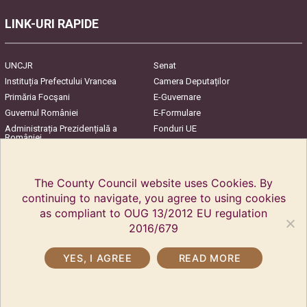
LINK-URI RAPIDE
UNCJR
Senat
Instituția Prefectului Vrancea
Camera Deputaților
Primăria Focşani
E-Guvernare
Guvernul României
E-Formulare
Administrația Prezidențială a
Fonduri UE
României
Harta Județului
InfoCons – Protecția
Consumatorilor
The County Council website uses Cookies. By
continuing to navigate, you agree to using cookies
as compliant to OUG 13/2012 EU regulation
2016/679
YES, I AGREE
READ MORE
Copyright © 2018 Vrancea County Council. All rights reserved.