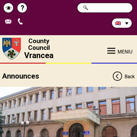
Search
?
SEARCH
Help
Schimbă
in
site:
contrastul
County
Council
MENIU
Vrancea
Announces
Back