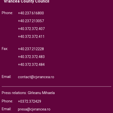
Vrancea County Council
Phone:
+40.237.616800
+40.237.213057
+40.372.372.407
+40.372.372.411
Fax:
+40.237.212228
+40.372.372.483
+40.372.372.484
Email:
contact@cjvrancea.ro
Press relations: Gîrleanu Mihaela
Phone:
+0372.372429
Email:
presa@cjvrancea.ro