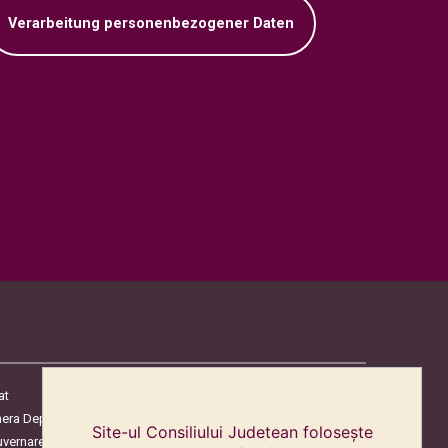
Verarbeitung personenbezogener Daten
at
era Deputaților
Site-ul Consiliului Judetean folosește
uvernare