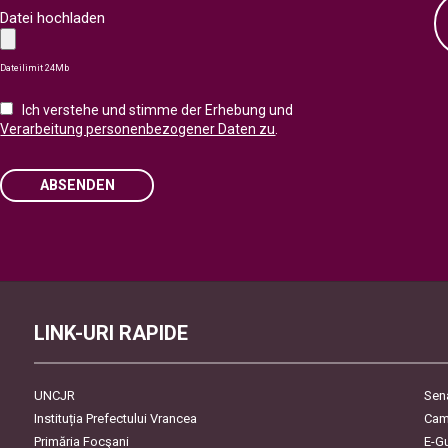
Datei hochladen
Dateilimit 24Mb
Ich verstehe und stimme der Erhebung und
Verarbeitung personenbezogener Daten zu
.
ABSENDEN
Please leave this field empty.
LINK-URI RAPIDE
UNCJR
Sen
Instituția Prefectului Vrancea
Cam
Primăria Focşani
E-G