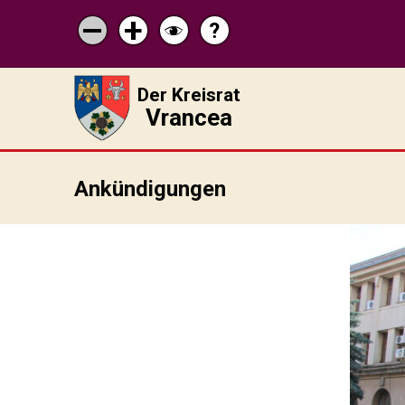
?
Pagina
Micșorează
Mărește
Schimbă
de
scrisul
scrisul
contrastul
ajutor
Der Kreisrat
Vrancea
Ankündigungen