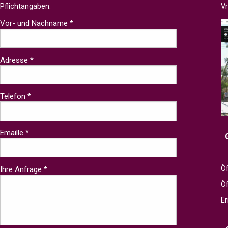
Pflichtangaben.
V
Vor- und Nachname *
Adresse *
Telefon *
Emaille *
Öf
Ihre Anfrage *
Ö
Er