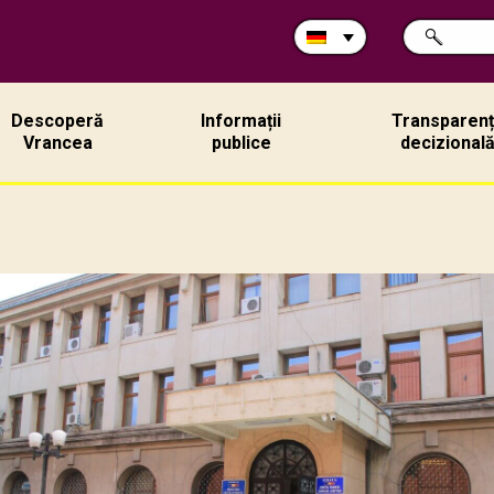
Durchsuche
SUCHE
Sie
die
Site:
Descoperă
Informații
Transparen
Vrancea
publice
decizional