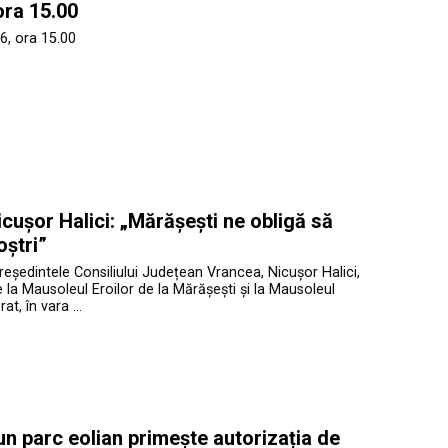
ora 15.00
6, ora 15.00
cușor Halici: „Mărășești ne obligă să
oștri”
președintele Consiliului Județean Vrancea, Nicușor Halici,
te la Mausoleul Eroilor de la Mărășești și la Mausoleul
at, în vara …
 un parc eolian primește autorizația de