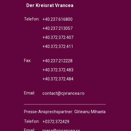
Der Kreisrat Vrancea
Telefon:
+40.237.616800
+40.237.213057
+40.372.372.407
+40.372.372.411
Fax:
+40.237.212228
+40.372.372.483
+40.372.372.484
Email:
contact@cjvrancea.ro
Presse-Ansprechspartner: Gîrleanu Mihaela
Telefon:
+0372.372429
Email:
presa@cjvrancea.ro