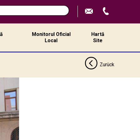
n
ță
Monitorul Oficial
Hartă
ă
Local
Site
Zurück