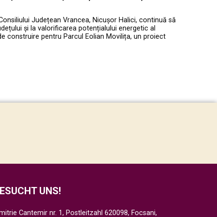
Consiliului Județean Vrancea, Nicușor Halici, continuă să
ețului și la valorificarea potențialului energetic al
de construire pentru Parcul Eolian Movilița, un proiect
ESUCHT UNS!
mitrie Cantemir nr. 1, Postleitzahl 620098, Focsani,