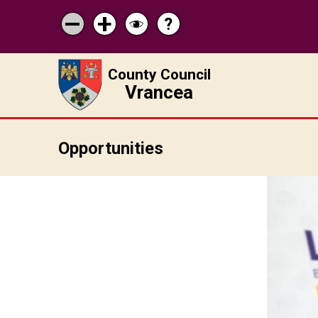
?
Help
Micșorează
Mărește
Schimbă
scrisul
scrisul
contrastul
County Council
Vrancea
Opportunities