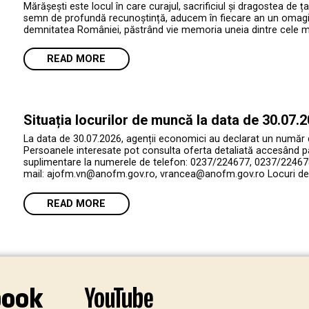
Mărășești este locul în care curajul, sacrificiul și dragostea de ța
semn de profundă recunoștință, aducem în fiecare an un omagiu e
demnitatea României, păstrând vie memoria uneia dintre cele mai 
READ MORE
Situația locurilor de muncă la data de 30.07.
La data de 30.07.2026, agenții economici au declarat un număr
Persoanele interesate pot consulta oferta detaliată accesând p
suplimentare la numerele de telefon: 0237/224677, 0237/224678
mail: ajofm.vn@anofm.gov.ro, vrancea@anofm.gov.ro Locuri de 
READ MORE