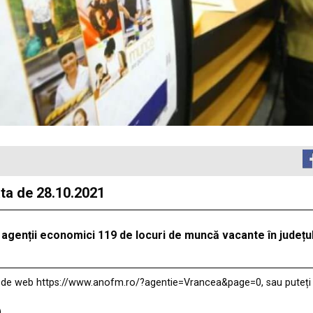
ata de 28.10.2021
agenții economici 119 de locuri de muncă vacante în județ
a de web
https://www.anofm.ro/?agentie=Vrancea&page=0
, sau puteț
)