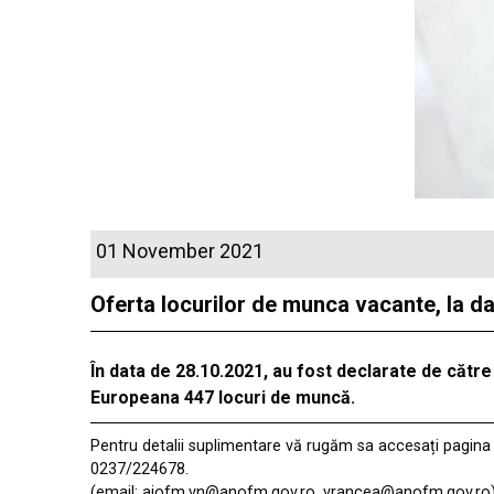
01 November 2021
Oferta locurilor de munca vacante, la d
În data de 28.10.2021, au
fost
declarate de către 
Europeana 447 locuri de muncă.
Pentru detalii suplimentare vă rugăm sa accesați pagin
0237/224678.
(email: ajofm.vn@anofm.gov.ro, vrancea@anofm.gov.ro