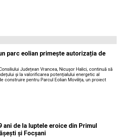
 un parc eolian primește autorizația de
Consiliului Județean Vrancea, Nicușor Halici, continuă să
ețului și la valorificarea potențialului energetic al
de construire pentru Parcul Eolian Movilița, un proiect
ani de la luptele eroice din Primul
ășești și Focșani