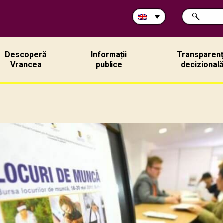
Search
SEARCH
in
site:
Descoperă
Informații
Transparen
Vrancea
publice
decizional