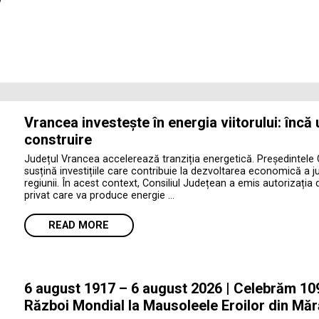
Vrancea investește în energia viitorului: încă
construire
Județul Vrancea accelerează tranziția energetică. Președintele 
susțină investițiile care contribuie la dezvoltarea economică a jud
regiunii. În acest context, Consiliul Județean a emis autorizația 
privat care va produce energie …
READ MORE
6 august 1917 – 6 august 2026 | Celebrăm 109 
Război Mondial la Mausoleele Eroilor din Măr