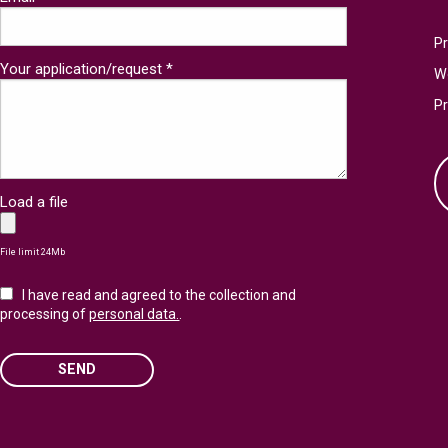
Pr
Your application/request *
W
P
Load a file
File limit 24Mb
I have read and agreed to the collection and
processing of
personal data.
.
SEND
Please