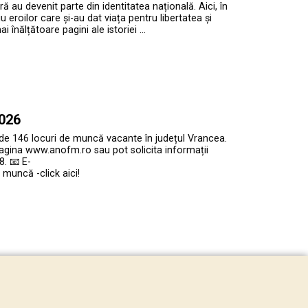
ră au devenit parte din identitatea națională. Aici, în
roilor care și-au dat viața pentru libertatea și
înălțătoare pagini ale istoriei …
2026
 de 146 locuri de muncă vacante în județul Vrancea.
agina www.anofm.ro sau pot solicita informații
. 📧 E-
muncă -click aici!