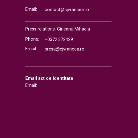
Email:
contact@cjvrancea.ro
Press relations: Gîrleanu Mihaela
Phone:
+0372.372429
Email:
presa@cjvrancea.ro
Email act de identitate
Email: