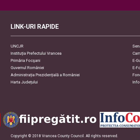
leave
this
field
empty.
LINK-URI RAPIDE
UNCJR
Sen
Instituția Prefectului Vrancea
Cam
Primăria Focşani
E-G
Guvernul României
E-F
Administrația Prezidențială a României
Fon
Harta Județului
Inf
Copyright © 2018 Vrancea County Council. All rights reserved.