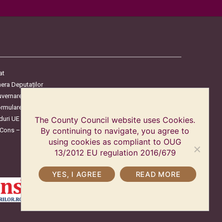
at
era Deputaților
uvernare
ormulare
duri UE
The County Council website uses Cookies.
By continuing to navigate, you agree to
oCons – Protecția Consumatorilor
using cookies as compliant to OUG
13/2012 EU regulation 2016/679
YES, I AGREE
READ MORE