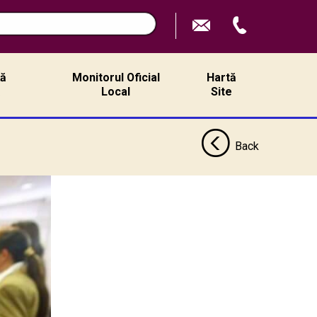
ță
Monitorul Oficial
Hartă
ă
Local
Site
Back