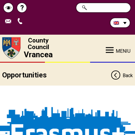
Search
?
SEARCH
Help
Schimbă
in
site:
contrastul
County
Council
MENIU
Vrancea
Opportunities
Back