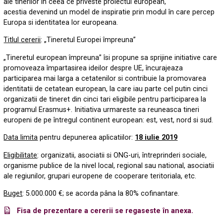
ale tinerilor în ceea ce priveste proiectul european,
acestia devenind un model de inspiratie prin modul în care percep
Europa si identitatea lor europeana.
Titlul cererii
: „Tineretul Europei împreuna”
„Tineretul european împreuna” îsi propune sa sprijine initiative care
promoveaza împartasirea ideilor despre UE, încurajeaza
participarea mai larga a cetatenilor si contribuie la promovarea
identitatii de cetatean european, la care iau parte cel putin cinci
organizatii de tineret din cinci tari eligibile pentru participarea la
programul Erasmus+. Initiativa urmareste sa reuneasca tineri
europeni de pe întregul continent european: est, vest, nord si sud.
Data limita
pentru depunerea aplicatiilor:
18 iulie 2019
Eligibilitate
: organizatii, asociatii si ONG-uri, întreprinderi sociale,
organisme publice de la nivel local, regional sau national, asociatii
ale regiunilor, grupari europene de cooperare teritoriala, etc.
Buget
: 5.000.000 €; se acorda pâna la 80% cofinantare.
Fisa de prezentare a cererii se regaseste în anexa.