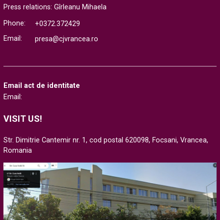
Press relations: Gîrleanu Mihaela
Phone:
+0372.372429
Email:
presa@cjvrancea.ro
Email act de identitate
Email:
VISIT US!
Str. Dimitrie Cantemir nr. 1, cod postal 620098, Focsani, Vrancea,
Romania