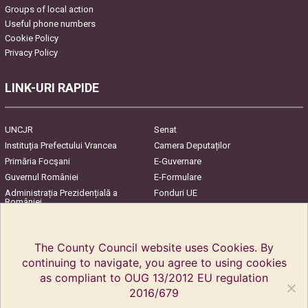
Groups of local action
Useful phone numbers
Cookie Policy
Privacy Policy
LINK-URI RAPIDE
UNCJR
Senat
Instituția Prefectului Vrancea
Camera Deputaților
Primăria Focşani
E-Guvernare
Guvernul României
E-Formulare
Administrația Prezidențială a
Fonduri UE
României
Harta Județului
InfoCons – Protecția
Consumatorilor
The County Council website uses Cookies. By
continuing to navigate, you agree to using cookies
as compliant to OUG 13/2012 EU regulation
2016/679