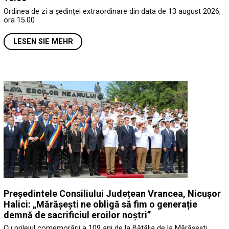
Ordinea de zi a ședinței extraordinare din data de 13 august 2026,
ora 15.00
LESEN SIE MEHR
Președintele Consiliului Județean Vrancea, Nicușor
Halici: „Mărășești ne obligă să fim o generație
demnă de sacrificiul eroilor noștri”
Cu prilejul comemorării a 109 ani de la Bătălia de la Mărășești,