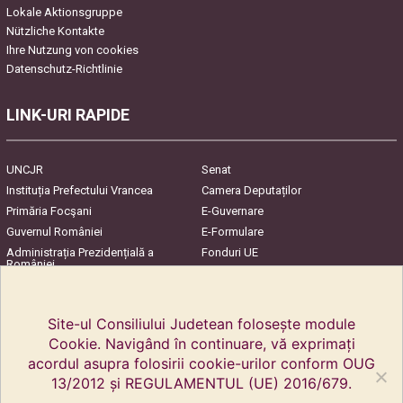
Lokale Aktionsgruppe
Nützliche Kontakte
Ihre Nutzung von cookies
Datenschutz-Richtlinie
LINK-URI RAPIDE
UNCJR
Senat
Instituția Prefectului Vrancea
Camera Deputaților
Primăria Focşani
E-Guvernare
Guvernul României
E-Formulare
Administrația Prezidențială a
Fonduri UE
României
Harta Județului
InfoCons – Protecția
Consumatorilor
Site-ul Consiliului Judetean folosește module
Cookie. Navigând în continuare, vă exprimați
acordul asupra folosirii cookie-urilor conform OUG
13/2012 și REGULAMENTUL (UE) 2016/679.