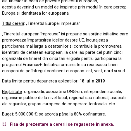
ale tinerilor în ceea ce priveste proiectul european,
acestia devenind un model de inspiratie prin modul în care percep
Europa si identitatea lor europeana.
Titlul cererii
: „Tineretul Europei împreuna”
„Tineretul european împreuna” îsi propune sa sprijine initiative care
promoveaza împartasirea ideilor despre UE, încurajeaza
participarea mai larga a cetatenilor si contribuie la promovarea
identitatii de cetatean european, la care iau parte cel putin cinci
organizatii de tineret din cinci tari eligibile pentru participarea la
programul Erasmus+. Initiativa urmareste sa reuneasca tineri
europeni de pe întregul continent european: est, vest, nord si sud.
Data limita
pentru depunerea aplicatiilor:
18 iulie 2019
Eligibilitate
: organizatii, asociatii si ONG-uri, întreprinderi sociale,
organisme publice de la nivel local, regional sau national, asociatii
ale regiunilor, grupari europene de cooperare teritoriala, etc.
Buget
: 5.000.000 €; se acorda pâna la 80% cofinantare.
Fisa de prezentare a cererii se regaseste în anexa.