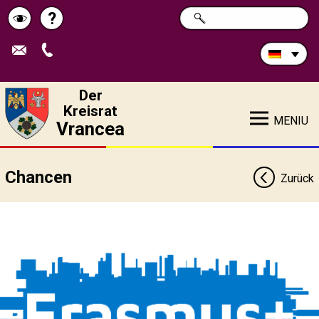
Durchsuchen
?
SUCHE
Pagina
Schimbă
Sie
die
de
contrastul
Site:
ajutor
Der
Kreisrat
MENIU
Vrancea
Chancen
Zurück