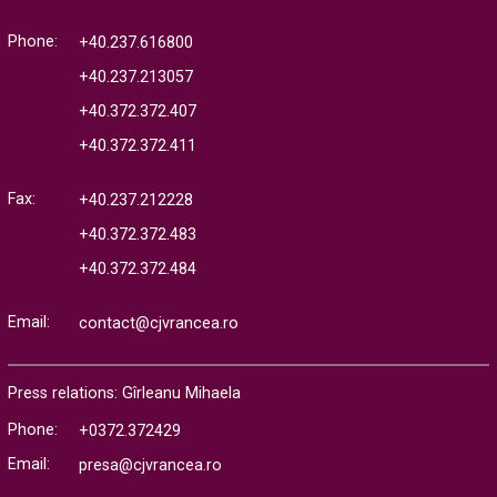
Phone:
+40.237.616800
+40.237.213057
+40.372.372.407
+40.372.372.411
Fax:
+40.237.212228
+40.372.372.483
+40.372.372.484
Email:
contact@cjvrancea.ro
Press relations: Gîrleanu Mihaela
Phone:
+0372.372429
Email:
presa@cjvrancea.ro