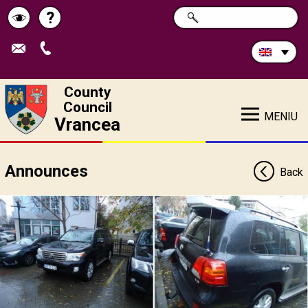
Search
?
SEARCH
Help
Schimbă
in
site:
contrastul
County
Council
MENIU
Vrancea
Announces
Back