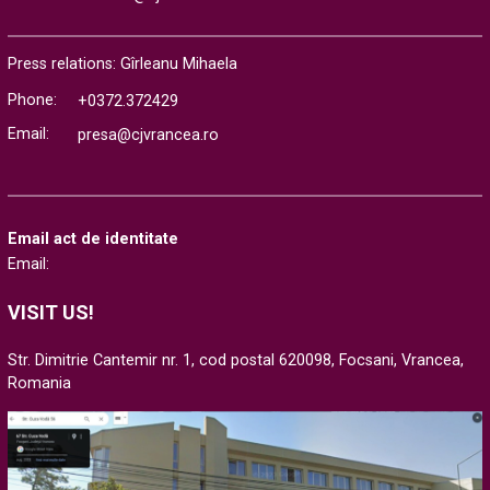
Press relations: Gîrleanu Mihaela
Phone:
+0372.372429
Email:
presa@cjvrancea.ro
Email act de identitate
Email:
VISIT US!
Str. Dimitrie Cantemir nr. 1, cod postal 620098, Focsani, Vrancea,
Romania