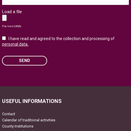
Load a file
File limit 24Mb
I have read and agreed to the collection and processing of
personal data.
.
SEND
Please
leave
this
field
USEFUL INFORMATIONS
empty.
Contact
Calendar of traditional activities
County Institutions