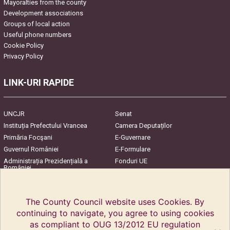
Mayoralties from the county
Development associations
Groups of local action
Useful phone numbers
Cookie Policy
Privacy Policy
LINK-URI RAPIDE
UNCJR
Senat
Instituția Prefectului Vrancea
Camera Deputaților
Primăria Focşani
E-Guvernare
Guvernul României
E-Formulare
Administrația Prezidențială a
Fonduri UE
României
Harta Județului
InfoCons – Protecția
Consumatorilor
The County Council website uses Cookies. By
continuing to navigate, you agree to using cookies
as compliant to OUG 13/2012 EU regulation