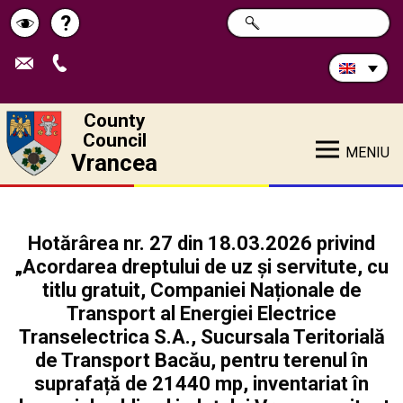
Search
?
SEARCH
Help
Schimbă
in
site:
contrastul
County
Council
MENIU
Vrancea
Hotărârea nr. 27 din 18.03.2026 privind
„Acordarea dreptului de uz și servitute, cu
titlu gratuit, Companiei Naționale de
Transport al Energiei Electrice
Transelectrica S.A., Sucursala Teritorială
de Transport Bacău, pentru terenul în
suprafață de 21440 mp, inventariat în