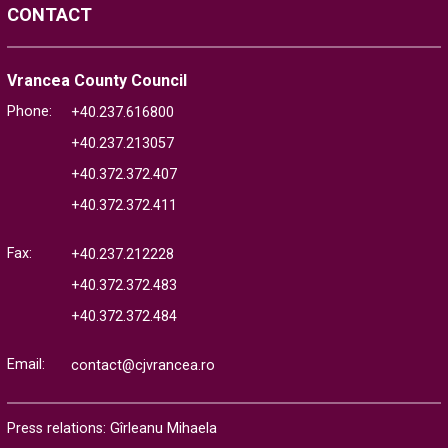
CONTACT
Vrancea County Council
Phone:
+40.237.616800
+40.237.213057
+40.372.372.407
+40.372.372.411
Fax:
+40.237.212228
+40.372.372.483
+40.372.372.484
Email:
contact@cjvrancea.ro
Press relations: Gîrleanu Mihaela