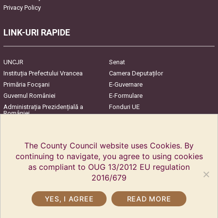
Privacy Policy
LINK-URI RAPIDE
UNCJR
Senat
Instituția Prefectului Vrancea
Camera Deputaților
Primăria Focşani
E-Guvernare
Guvernul României
E-Formulare
Administrația Prezidențială a
Fonduri UE
României
Harta Județului
InfoCons – Protecția
Consumatorilor
The County Council website uses Cookies. By
continuing to navigate, you agree to using cookies
as compliant to OUG 13/2012 EU regulation
2016/679
YES, I AGREE
READ MORE