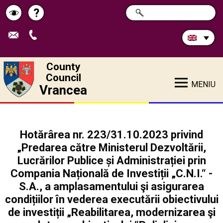
Search
?
SEARCH
Help
Schimbă
in
site:
contrastul
County
Council
MENIU
Vrancea
Hotărârea nr. 223/31.10.2023 privind
„Predarea către Ministerul Dezvoltării,
Lucrărilor Publice și Administrației prin
Compania Națională de Investiții „C.N.I.“ -
S.A., a amplasamentului şi asigurarea
condițiilor în vederea executării obiectivului
de investiții „Reabilitarea, modernizarea şi