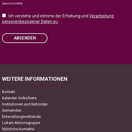
Dateilimit 24Mb
Ich verstehe und stimme der Erhebung und
Verarbeitung
personenbezogener Daten zu
.
ABSENDEN
Please
leave
this
field
WEITERE INFORMATIONEN
empty.
Kontakt
Kalender Volksfeste
Institutionen und Behörden
Gemeinden
Entwicklungsverbände
Lokale Aktionsgruppe
Nützliche Kontakte