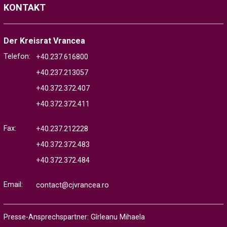
KONTAKT
Der Kreisrat Vrancea
Telefon:
+40.237.616800
+40.237.213057
+40.372.372.407
+40.372.372.411
Fax:
+40.237.212228
+40.372.372.483
+40.372.372.484
Email:
contact@cjvrancea.ro
Presse-Ansprechspartner: Gîrleanu Mihaela