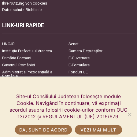
Ihre Nutzung von cookies
Datenschutz-Richtlinie
LINK-URI RAPIDE
UNCJR
Senat
Instituția Prefectului Vrancea
Camera Deputaților
Primăria Focşani
E-Guvernare
Guvernul României
E-Formulare
Administrația Prezidențială a
Fonduri UE
României
Harta Județului
InfoCons – Protecția
Consumatorilor
Site-ul Consiliului Judetean folosește module
Cookie. Navigând în continuare, vă exprimați
acordul asupra folosirii cookie-urilor conform OUG
13/2012 și REGULAMENTUL (UE) 2016/679.
DA, SUNT DE ACORD
VEZI MAI MULT