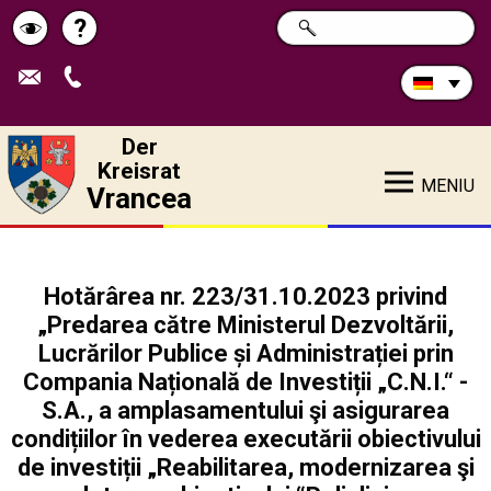
Durchsuchen
?
SUCHE
Pagina
Schimbă
Sie
die
de
contrastul
Site:
ajutor
Der
Kreisrat
MENIU
Vrancea
Hotărârea nr. 223/31.10.2023 privind
„Predarea către Ministerul Dezvoltării,
Lucrărilor Publice și Administrației prin
Compania Națională de Investiții „C.N.I.“ -
S.A., a amplasamentului şi asigurarea
condițiilor în vederea executării obiectivului
de investiții „Reabilitarea, modernizarea şi