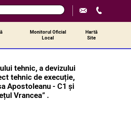
ță
Monitorul Oficial
Hartă
ă
Local
Site
lui tehnic, a devizului
ect tehnic de execuție,
asa Apostoleanu - C1 și
ețul Vrancea” .