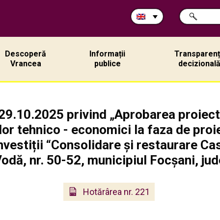
Search
SEARCH
in
site:
Descoperă
Informații
Transparen
Vrancea
publice
decizional
29.10.2025 privind „Aprobarea proiectu
ilor tehnico - economici la faza de proi
nvestiții “Consolidare și restaurare C
Vodă, nr. 50-52, municipiul Focșani, jud
Hotărârea nr. 221