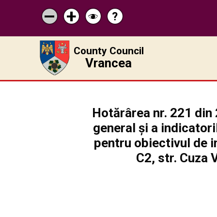
?
Help
Micșorează
Mărește
Schimbă
scrisul
scrisul
contrastul
County Council
Vrancea
Hotărârea nr. 221 din 
general și a indicator
pentru obiectivul de i
C2, str. Cuza 