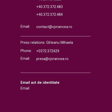
+40.372.372.483
+40.372.372.484
Email:
contact@cjvrancea.ro
Press relations: Gîrleanu Mihaela
Phone:
+0372.372429
Email:
presa@cjvrancea.ro
Email act de identitate
Email: