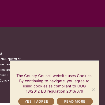
at
era Deputaților
uvernare
ormulare
duri UE
The County Council website uses Cookies.
oCons – Protecția Consumatorilor
By continuing to navigate, you agree to
using cookies as compliant to OUG
13/2012 EU regulation 2016/679
YES, I AGREE
READ MORE