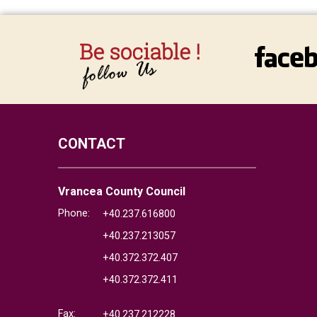
CONTACT
Vrancea County Council
Phone:
+40.237.616800
+40.237.213057
+40.372.372.407
+40.372.372.411
Fax:
+40.237.212228