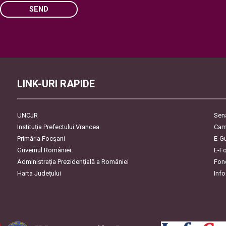
SEND
Please leave this field empty.
LINK-URI RAPIDE
UNCJR
Sen
Instituția Prefectului Vrancea
Cam
Primăria Focşani
E-G
Guvernul României
E-F
Administrația Prezidențială a României
Fon
Harta Județului
Inf