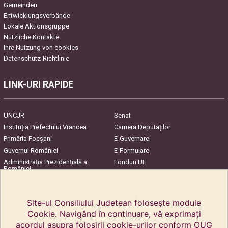
Gemeinden
Entwicklungsverbände
Lokale Aktionsgruppe
Nützliche Kontakte
Ihre Nutzung von cookies
Datenschutz-Richtlinie
LINK-URI RAPIDE
UNCJR
Senat
Instituția Prefectului Vrancea
Camera Deputaților
Primăria Focşani
E-Guvernare
Guvernul României
E-Formulare
Administrația Prezidențială a
Fonduri UE
României
Harta Județului
InfoCons – Protecția
Consumatorilor
Site-ul Consiliului Judetean folosește module
Cookie. Navigând în continuare, vă exprimați
acordul asupra folosirii cookie-urilor conform OUG