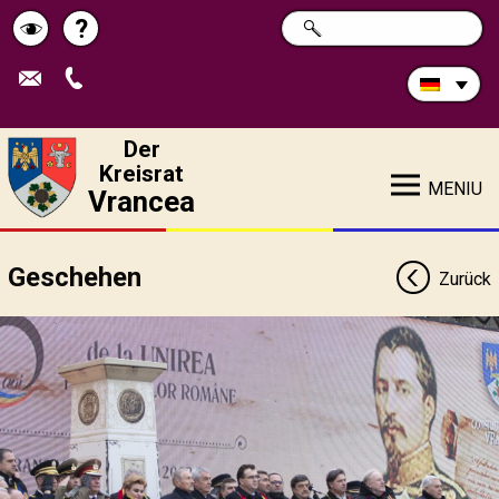
Durchsuchen
?
SUCHE
Pagina
Schimbă
Sie
die
de
contrastul
Site:
ajutor
Der
Kreisrat
MENIU
Vrancea
Geschehen
Zurück