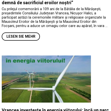
demnă de sacrificiul eroilor noștri”
Cu prilejul comemorării a 109 ani de la Bătălia de la Mărășești,
președintele Consiliului Județean Vrancea, Nicușor Halici, a
participat astăzi la ceremoniile militare și religioase organizate la
Mausoleul Eroilor de la Mărășești și la Mausoleul Eroilor din
Focșani, pentru a aduce un omagiu celor care au apărat, în vara …
LESEN SIE MEHR
Vrancea investește în energia viitorului: încă un parc