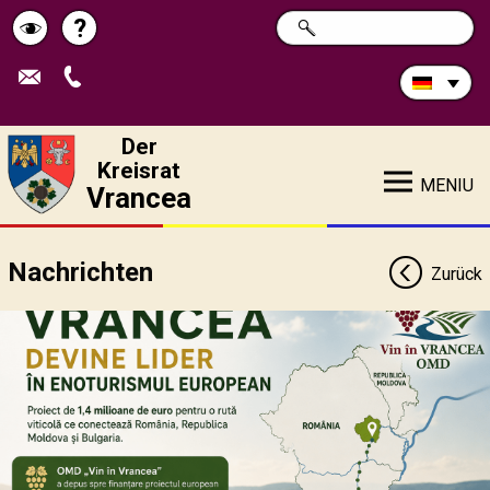
Durchsuchen
?
SUCHE
Pagina
Schimbă
Sie
die
de
contrastul
Site:
ajutor
Der
Kreisrat
MENIU
Vrancea
Nachrichten
Zurück