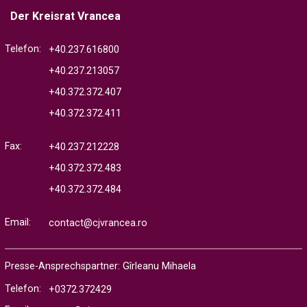
Der Kreisrat Vrancea
Telefon:
+40.237.616800
+40.237.213057
+40.372.372.407
+40.372.372.411
Fax:
+40.237.212228
+40.372.372.483
+40.372.372.484
Email:
contact@cjvrancea.ro
Presse-Ansprechspartner: Gîrleanu Mihaela
Telefon:
+0372.372429