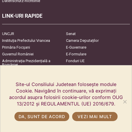
Datenschutz-Richtlinie
LINK-URI RAPIDE
UNCJR
Senat
Instituția Prefectului Vrancea
Camera Deputaților
Primăria Focşani
E-Guvernare
Guvernul României
E-Formulare
Administrația Prezidențială a
Fonduri UE
României
Harta Județului
InfoCons – Protecția
Consumatorilor
Site-ul Consiliului Judetean folosește module
Cookie. Navigând în continuare, vă exprimați
acordul asupra folosirii cookie-urilor conform OUG
13/2012 și REGULAMENTUL (UE) 2016/679.
DA, SUNT DE ACORD
VEZI MAI MULT