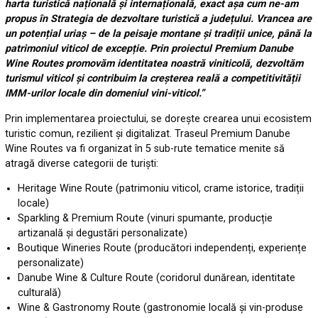
harta turistică națională și internațională, exact așa cum ne-am
propus în Strategia de dezvoltare turistică a județului. Vrancea are
un potențial uriaș – de la peisaje montane și tradiții unice, până la
patrimoniul viticol de excepție. Prin proiectul Premium Danube
Wine Routes promovăm identitatea noastră viniticolă, dezvoltăm
turismul viticol și contribuim la creșterea reală a competitivității
IMM-urilor locale din domeniul vini-viticol.”
Prin implementarea proiectului, se dorește crearea unui ecosistem
turistic comun, rezilient și digitalizat. Traseul Premium Danube
Wine Routes va fi organizat în 5 sub-rute tematice menite să
atragă diverse categorii de turiști:
Heritage Wine Route (patrimoniu viticol, crame istorice, tradiții
locale)
Sparkling & Premium Route (vinuri spumante, producție
artizanală și degustări personalizate)
Boutique Wineries Route (producători independenți, experiențe
personalizate)
Danube Wine & Culture Route (coridorul dunărean, identitate
culturală)
Wine & Gastronomy Route (gastronomie locală și vin-produse