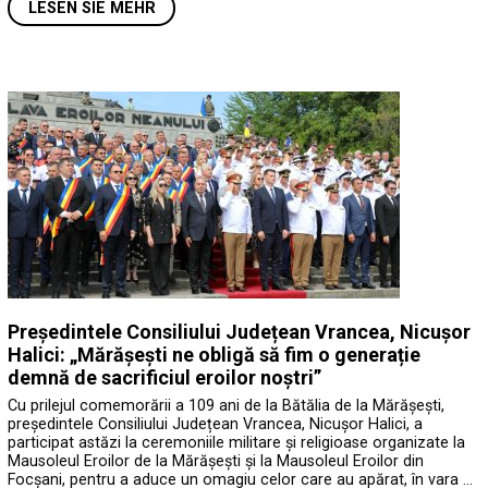
LESEN SIE MEHR
Președintele Consiliului Județean Vrancea, Nicușor
Halici: „Mărășești ne obligă să fim o generație
demnă de sacrificiul eroilor noștri”
Cu prilejul comemorării a 109 ani de la Bătălia de la Mărășești,
președintele Consiliului Județean Vrancea, Nicușor Halici, a
participat astăzi la ceremoniile militare și religioase organizate la
Mausoleul Eroilor de la Mărășești și la Mausoleul Eroilor din
Focșani, pentru a aduce un omagiu celor care au apărat, în vara …