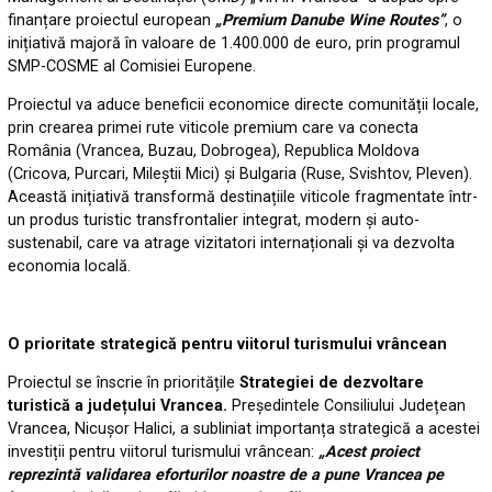
finanțare proiectul european
„Premium Danube Wine Routes”
, o
inițiativă majoră în valoare de 1.400.000 de euro, prin programul
SMP-COSME al Comisiei Europene.
Proiectul va aduce beneficii economice directe comunității locale,
prin crearea primei rute viticole premium care va conecta
România (Vrancea, Buzau, Dobrogea), Republica Moldova
(Cricova, Purcari, Mileștii Mici) și Bulgaria (Ruse, Svishtov, Pleven).
Această inițiativă transformă destinațiile viticole fragmentate într-
un produs turistic transfrontalier integrat, modern și auto-
sustenabil, care va atrage vizitatori internaționali și va dezvolta
economia locală.
O prioritate strategică pentru viitorul turismului vrâncean
Proiectul se înscrie în prioritățile
Strategiei de dezvoltare
turistică a județului Vrancea.
Președintele Consiliului Județean
Vrancea, Nicușor Halici, a subliniat importanța strategică a acestei
investiții pentru viitorul turismului vrâncean:
„Acest proiect
reprezintă validarea eforturilor noastre de a pune Vrancea pe