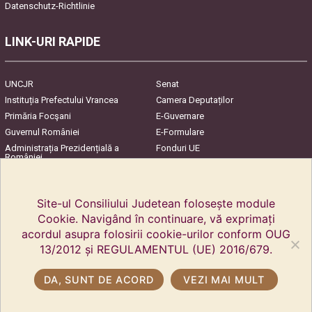
Datenschutz-Richtlinie
LINK-URI RAPIDE
UNCJR
Senat
Instituția Prefectului Vrancea
Camera Deputaților
Primăria Focşani
E-Guvernare
Guvernul României
E-Formulare
Administrația Prezidențială a
Fonduri UE
României
Harta Județului
InfoCons – Protecția
Consumatorilor
Site-ul Consiliului Judetean folosește module
Cookie. Navigând în continuare, vă exprimați
acordul asupra folosirii cookie-urilor conform OUG
13/2012 și REGULAMENTUL (UE) 2016/679.
DA, SUNT DE ACORD
VEZI MAI MULT