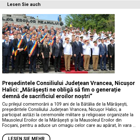
Lesen Sie auch
Președintele Consiliului Județean Vrancea, Nicușor
Halici: „Mărășești ne obligă să fim o generație
demnă de sacrificiul eroilor noștri”
Cu prilejul comemorării a 109 ani de la Bătălia de la Mărășești,
președintele Consiliului Județean Vrancea, Nicușor Halici, a
participat astăzi la ceremoniile militare și religioase organizate la
Mausoleul Eroilor de la Mărășești și la Mausoleul Eroilor din
Focșani, pentru a aduce un omagiu celor care au apărat, în vara …
LESEN SIE MEHR