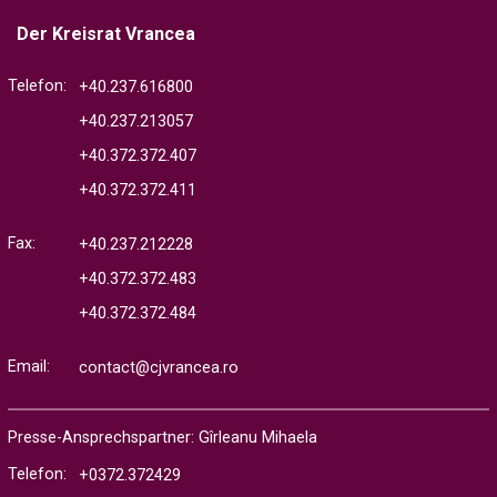
Der Kreisrat Vrancea
Telefon:
+40.237.616800
+40.237.213057
+40.372.372.407
+40.372.372.411
Fax:
+40.237.212228
+40.372.372.483
+40.372.372.484
Email:
contact@cjvrancea.ro
Presse-Ansprechspartner: Gîrleanu Mihaela
Telefon:
+0372.372429