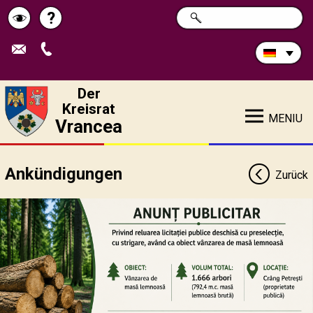
Durchsuchen
?
SUCHE
Pagina
Schimbă
Sie
die
de
contrastul
Site:
ajutor
Der
Kreisrat
MENIU
Vrancea
Ankündigungen
Zurück