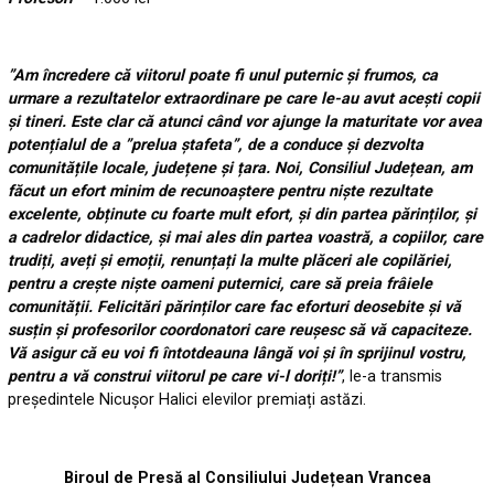
”Am încredere că viitorul poate fi unul puternic și frumos, ca
urmare a rezultatelor extraordinare pe care le-au avut acești copii
și tineri. Este clar că atunci când vor ajunge la maturitate vor avea
potențialul de a ”prelua ștafeta”, de a conduce și dezvolta
comunitățile locale, județene și țara. Noi, Consiliul Județean, am
făcut un efort minim de recunoaștere pentru niște rezultate
excelente, obținute cu foarte mult efort, și din partea părinților, și
a cadrelor didactice, și mai ales din partea voastră, a copiilor, care
trudiți, aveți și emoții, renunțați la multe plăceri ale copilăriei,
pentru a crește niște oameni puternici, care să preia frâiele
comunității. Felicitări părinților care fac eforturi deosebite și vă
susțin și profesorilor coordonatori care reușesc să vă capaciteze.
Vă asigur că eu voi fi întotdeauna lângă voi și în sprijinul vostru,
pentru a vă construi viitorul pe care vi-l doriți!”
, le-a transmis
președintele Nicușor Halici elevilor premiați astăzi.
Biroul de Presă al Consiliului Județean Vrancea