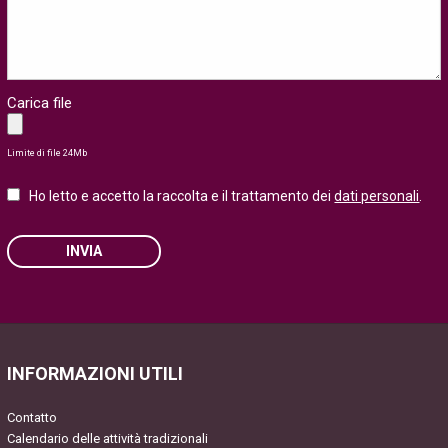
Carica file
Limite di file 24Mb
Ho letto e accetto la raccolta e il trattamento dei
dati personali
.
INVIA
Please leave this field empty.
INFORMAZIONI UTILI
Contatto
Calendario delle attività tradizionali