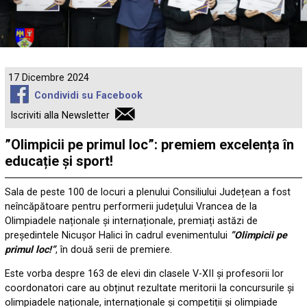
17 Dicembre 2024
Condividi su Facebook
Iscriviti alla Newsletter
”Olimpicii pe primul loc”: premiem excelența în
educație și sport!
Sala de peste 100 de locuri a plenului Consiliului Județean a fost
neîncăpătoare pentru performerii județului Vrancea de la
Olimpiadele naționale și internaționale, premiați astăzi de
președintele Nicușor Halici în cadrul evenimentului
”Olimpicii pe
primul loc!”
, în două serii de premiere.
Este vorba despre 163 de elevi din clasele V-XII și profesorii lor
coordonatori care au obținut rezultate meritorii la concursurile și
olimpiadele naționale, internaționale și competiții și olimpiade