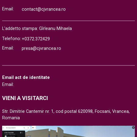
Email:
contact@cjvrancea.ro
L'addetto stampa: Gîrleanu Mihaela
Telefono:
+0372.372429
Email:
presa@cjvrancea.ro
Email act de identitate
Email:
VIENI A VISITARCI
Str. Dimitrie Cantemir nr. 1, cod postal 620098, Focsani, Vrancea,
Romania