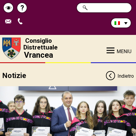
Cerca
?
RICERCA
Pagina
Schimbă
nel
sito:
de
contrastul
ajutor
Consiglio
Distrettuale
MENIU
Vrancea
Notizie
Indietro