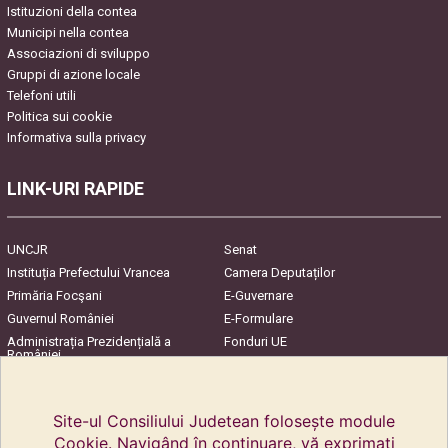
Istituzioni della contea
Municipi nella contea
Associazioni di sviluppo
Gruppi di azione locale
Telefoni utili
Politica sui cookie
Informativa sulla privacy
LINK-URI RAPIDE
UNCJR
Senat
Instituția Prefectului Vrancea
Camera Deputaților
Primăria Focşani
E-Guvernare
Guvernul României
E-Formulare
Administrația Prezidențială a
Fonduri UE
României
Harta Județului
InfoCons – Protecția
Consumatorilor
Site-ul Consiliului Judetean folosește module
Cookie. Navigând în continuare, vă exprimați