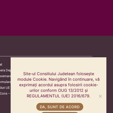
at
era Deputaților
Site-ul Consiliului Judetean folosește
uvernare
module Cookie. Navigând în continuare, vă
ormulare
exprimați acordul asupra folosirii cookie-
duri UE
urilor conform OUG 13/2012 și
oCons – Protecția Consumatorilor
REGULAMENTUL (UE) 2016/679.
DA, SUNT DE ACORD