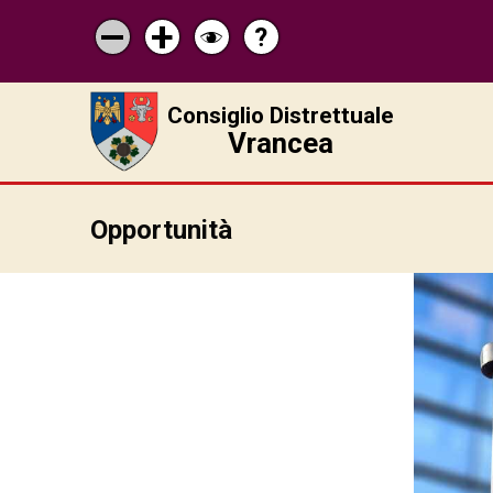
?
Pagina
Micșorează
Mărește
Schimbă
de
scrisul
scrisul
contrastul
ajutor
Consiglio Distrettuale
Vrancea
Opportunità