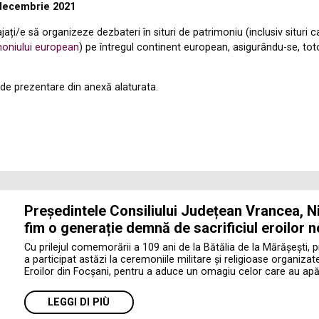
 decembrie 2021
urajați/e să organizeze dezbateri în situri de patrimoniu (inclusiv situri
moniului european
) pe întregul continent european, asigurându-se, tot
a de prezentare din anexă alaturata.
Președintele Consiliului Județean Vrancea, Ni
fim o generație demnă de sacrificiul eroilor n
Cu prilejul comemorării a 109 ani de la Bătălia de la Mărășești, 
a participat astăzi la ceremoniile militare și religioase organiza
Eroilor din Focșani, pentru a aduce un omagiu celor care au apăr
LEGGI DI PIÙ