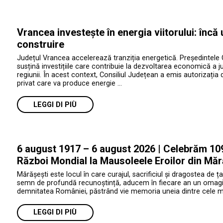
Vrancea investește în energia viitorului: încă
construire
Județul Vrancea accelerează tranziția energetică. Președintele 
susțină investițiile care contribuie la dezvoltarea economică a jud
regiunii. În acest context, Consiliul Județean a emis autorizația 
privat care va produce energie …
LEGGI DI PIÙ
6 august 1917 – 6 august 2026 | Celebrăm 109 
Război Mondial la Mausoleele Eroilor din Măr
Mărășești este locul în care curajul, sacrificiul și dragostea de ța
semn de profundă recunoștință, aducem în fiecare an un omagiu e
demnitatea României, păstrând vie memoria uneia dintre cele mai 
LEGGI DI PIÙ