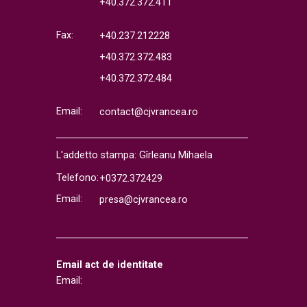
+40.372.372.411
Fax:
+40.237.212228
+40.372.372.483
+40.372.372.484
Email:
contact@cjvrancea.ro
L'addetto stampa: Gîrleanu Mihaela
Telefono:
+0372.372429
Email:
presa@cjvrancea.ro
Email act de identitate
Email: