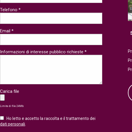
Telefono *
Email *
Pr
Informazioni di interesse pubblico richieste *
P
P
Carica file
Limite di file 24Mb
Ho letto e accetto la raccolta e il trattamento dei
dati personali
.