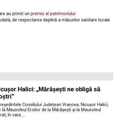
 care au primit un
premiu al patrimoniului
odată, de respectarea deplină a măsurilor sanitare locale
cușor Halici: „Mărășești ne obligă să
oștri”
președintele Consiliului Județean Vrancea, Nicușor Halici,
te la Mausoleul Eroilor de la Mărășești și la Mausoleul
at, în vara …