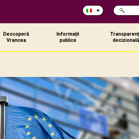
Cerca
RICERCA
nel
sito:
Descoperă
Informații
Transparen
Vrancea
publice
decizional