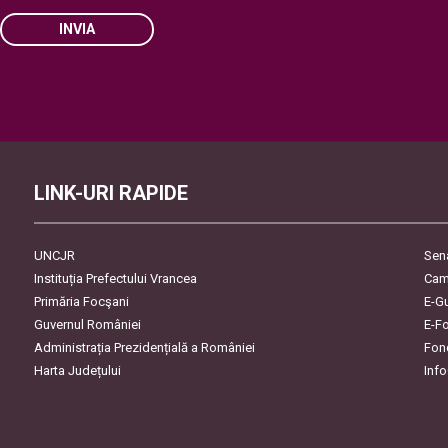
INVIA
Please
leave
this
field
empty.
LINK-URI RAPIDE
UNCJR
Sen
Instituția Prefectului Vrancea
Cam
Primăria Focşani
E-G
Guvernul României
E-F
Administrația Prezidențială a României
Fon
Harta Județului
Inf