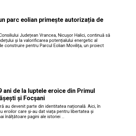
 un parc eolian primește autorizația de
Consiliului Județean Vrancea, Nicușor Halici, continuă să
ețului și la valorificarea potențialului energetic al
de construire pentru Parcul Eolian Movilița, un proiect
ani de la luptele eroice din Primul
ășești și Focșani
ră au devenit parte din identitatea națională. Aici, în
roilor care și-au dat viața pentru libertatea și
înălțătoare pagini ale istoriei …