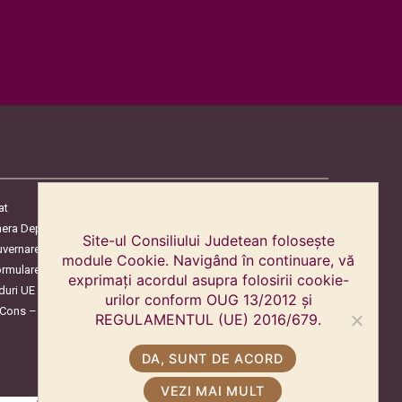
at
era Deputaților
Site-ul Consiliului Judetean folosește
uvernare
module Cookie. Navigând în continuare, vă
ormulare
exprimați acordul asupra folosirii cookie-
duri UE
urilor conform OUG 13/2012 și
oCons – Protecția Consumatorilor
REGULAMENTUL (UE) 2016/679.
DA, SUNT DE ACORD
VEZI MAI MULT