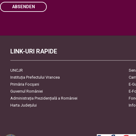
ABSENDEN
Please leave this field empty.
LINK-URI RAPIDE
UNCJR
Sen
Instituția Prefectului Vrancea
Cam
Primăria Focşani
E-G
Guvernul României
E-F
Administrația Prezidențială a României
Fon
Harta Județului
Inf