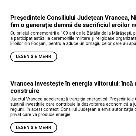
Președintele Consiliului Județean Vrancea, Ni
fim o generație demnă de sacrificiul eroilor n
Cu prilejul comemorării a 109 ani de la Bătălia de la Mărășești, 
a participat astăzi la ceremoniile militare și religioase organiza
Eroilor din Focșani, pentru a aduce un omagiu celor care au apăr
LESEN SIE MEHR
Vrancea investește în energia viitorului: încă
construire
Județul Vrancea accelerează tranziția energetică. Președintele 
susțină investițiile care contribuie la dezvoltarea economică a jud
regiunii. În acest context, Consiliul Județean a emis autorizația 
privat care va produce energie …
LESEN SIE MEHR