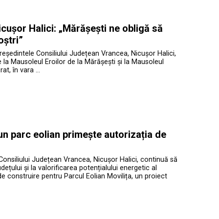
cușor Halici: „Mărășești ne obligă să
oștri”
președintele Consiliului Județean Vrancea, Nicușor Halici,
te la Mausoleul Eroilor de la Mărășești și la Mausoleul
at, în vara …
 un parc eolian primește autorizația de
Consiliului Județean Vrancea, Nicușor Halici, continuă să
ețului și la valorificarea potențialului energetic al
de construire pentru Parcul Eolian Movilița, un proiect