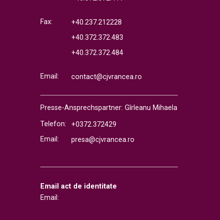
Fax:
+40.237.212228
+40.372.372.483
+40.372.372.484
Email:
contact@cjvrancea.ro
Presse-Ansprechspartner: Gîrleanu Mihaela
Telefon:
+0372.372429
Email:
presa@cjvrancea.ro
Email act de identitate
Email: