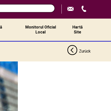
n
ță
Monitorul Oficial
Hartă
ă
Local
Site
Zurück