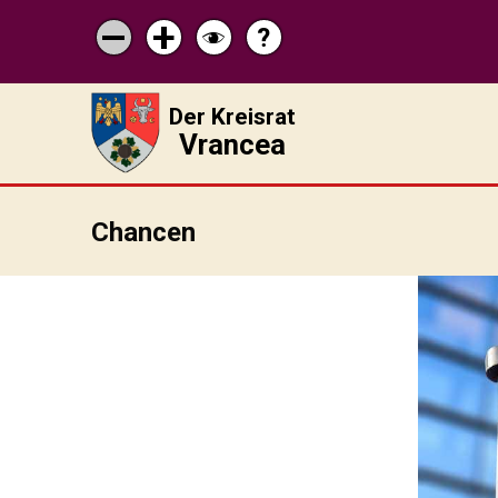
?
Pagina
Micșorează
Mărește
Schimbă
de
scrisul
scrisul
contrastul
ajutor
Der Kreisrat
Vrancea
Chancen