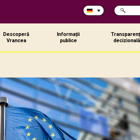
Durchsuche
SUCHE
Sie
die
Site:
Descoperă
Informații
Transparen
Vrancea
publice
decizional