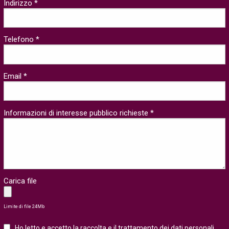
Indirizzo *
Telefono *
Email *
Informazioni di interesse pubblico richieste *
Carica file
Limite di file 24Mb
Ho letto e accetto la raccolta e il trattamento dei
dati personali
.