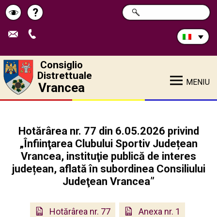
Cerca
?
RICERCA
Pagina
Schimbă
nel
sito:
de
contrastul
ajutor
Consiglio
Distrettuale
MENIU
Vrancea
Hotărârea nr. 77 din 6.05.2026 privind
„Înfiinţarea Clubului Sportiv Județean
Vrancea, instituţie publică de interes
județean, aflată în subordinea Consiliului
Judeţean Vrancea”
Hotărârea nr. 77
Anexa nr. 1