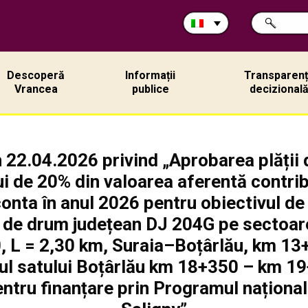
Cerca
RICERCA
nel
sito:
Descoperă
Informații
Transparen
Vrancea
publice
decizional
 22.04.2026 privind „Aprobarea plății 
i de 20% din valoarea aferentă contribu
onta în anul 2026 pentru obiectivul de
ă de drum județean DJ 204G pe sectoare
 L = 2,30 km, Suraia–Boțârlău, km 13
anul satului Boțârlău km 18+350 – km 19
ntru finanțare prin Programul național 