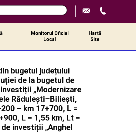
ță
Monitorul Oficial
Hartă
ă
Local
Site
din bugetul județului
ției de la bugetul de
 investiții „Modernizare
le Rădulești–Biliești,
+200 – km 17+700, L =
+900, L = 1,55 km, Lt =
de investiții „Anghel