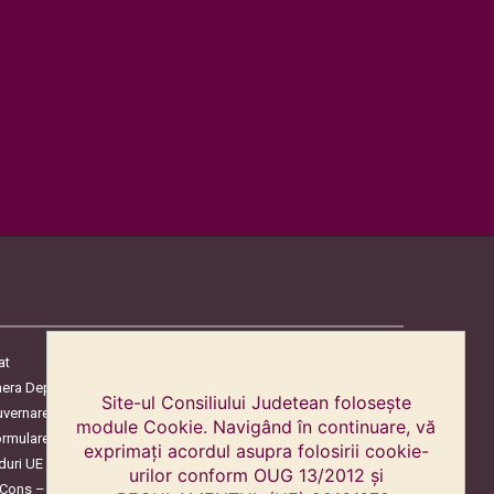
at
era Deputaților
Site-ul Consiliului Judetean folosește
uvernare
module Cookie. Navigând în continuare, vă
ormulare
exprimați acordul asupra folosirii cookie-
duri UE
urilor conform OUG 13/2012 și
oCons – Protecția Consumatorilor