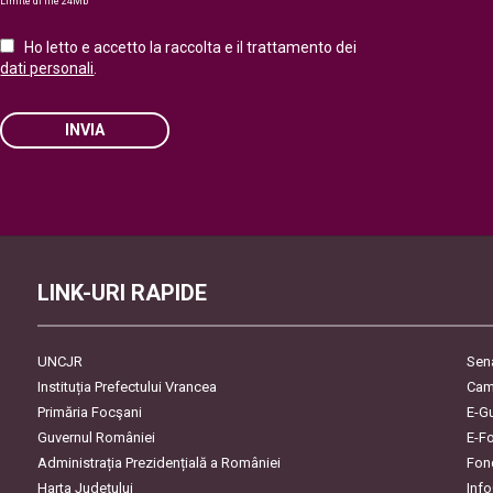
Limite di file 24Mb
Ho letto e accetto la raccolta e il trattamento dei
dati personali
.
INVIA
Please leave this field empty.
LINK-URI RAPIDE
UNCJR
Sen
Instituția Prefectului Vrancea
Cam
Primăria Focşani
E-G
Guvernul României
E-F
Administrația Prezidențială a României
Fon
Harta Județului
Inf