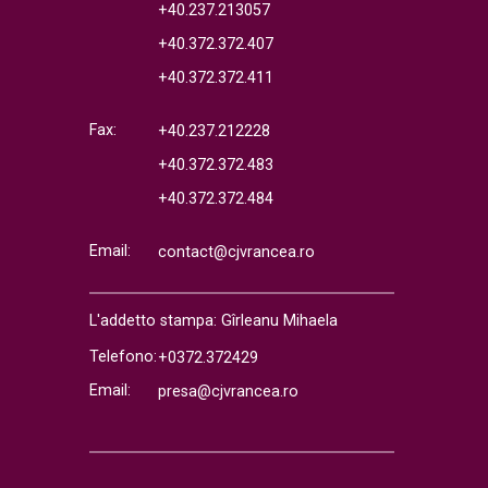
+40.237.213057
+40.372.372.407
+40.372.372.411
Fax:
+40.237.212228
+40.372.372.483
+40.372.372.484
Email:
contact@cjvrancea.ro
L'addetto stampa: Gîrleanu Mihaela
Telefono:
+0372.372429
Email:
presa@cjvrancea.ro