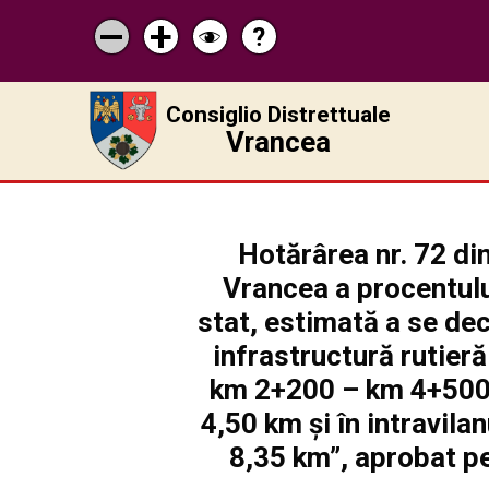
?
Pagina
Micșorează
Mărește
Schimbă
de
scrisul
scrisul
contrastul
ajutor
Consiglio Distrettuale
Vrancea
Hotărârea nr. 72 din
Vrancea a procentulu
stat, estimată a se dec
infrastructură rutier
km 2+200 – km 4+500,
4,50 km și în intravil
8,35 km”, aprobat pe