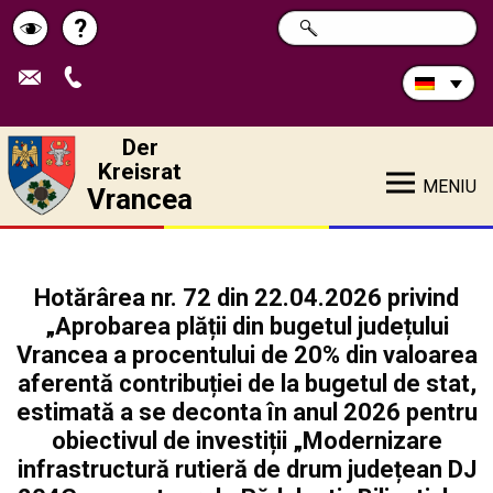
Durchsuchen
?
SUCHE
Pagina
Schimbă
Sie
die
de
contrastul
Site:
ajutor
Der
Kreisrat
MENIU
Vrancea
Hotărârea nr. 72 din 22.04.2026 privind
„Aprobarea plății din bugetul județului
Vrancea a procentului de 20% din valoarea
aferentă contribuției de la bugetul de stat,
estimată a se deconta în anul 2026 pentru
obiectivul de investiții „Modernizare
infrastructură rutieră de drum județean DJ