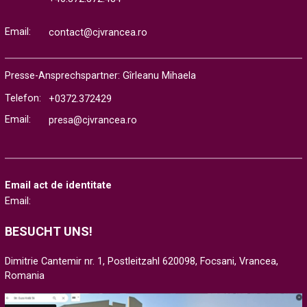
Email:
contact@cjvrancea.ro
Presse-Ansprechspartner: Gîrleanu Mihaela
Telefon:
+0372.372429
Email:
presa@cjvrancea.ro
Email act de identitate
Email:
BESUCHT UNS!
Dimitrie Cantemir nr. 1, Postleitzahl 620098, Focsani, Vrancea,
Romania