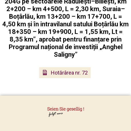
204G pe sectoarele Rădulești–Biliești, km
2+200 – km 4+500, L = 2,30 km, Suraia–
Boțârlău, km 13+200 – km 17+700, L =
4,50 km și în intravilanul satului Boțârlău km
18+350 – km 19+900, L = 1,55 km, Lt =
8,35 km”, aprobat pentru finanțare prin
Programul național de investiții „Anghel
Saligny”
Hotărârea nr. 72