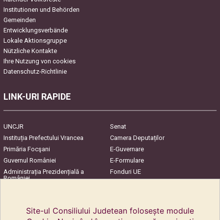
Institutionen und Behörden
Gemeinden
Entwicklungsverbände
Lokale Aktionsgruppe
Nützliche Kontakte
Ihre Nutzung von cookies
Datenschutz-Richtlinie
LINK-URI RAPIDE
UNCJR
Senat
Instituția Prefectului Vrancea
Camera Deputaților
Primăria Focşani
E-Guvernare
Guvernul României
E-Formulare
Administrația Prezidențială a
Fonduri UE
României
Harta Județului
InfoCons – Protecția
Consumatorilor
Site-ul Consiliului Judetean folosește module