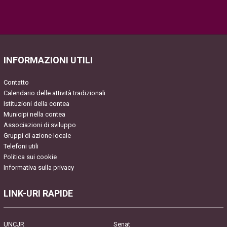
Please
leave
this
field
INFORMAZIONI UTILI
empty.
Contatto
Calendario delle attività tradizionali
Istituzioni della contea
Municipi nella contea
Associazioni di sviluppo
Gruppi di azione locale
Telefoni utili
Politica sui cookie
Informativa sulla privacy
LINK-URI RAPIDE
UNCJR
Senat