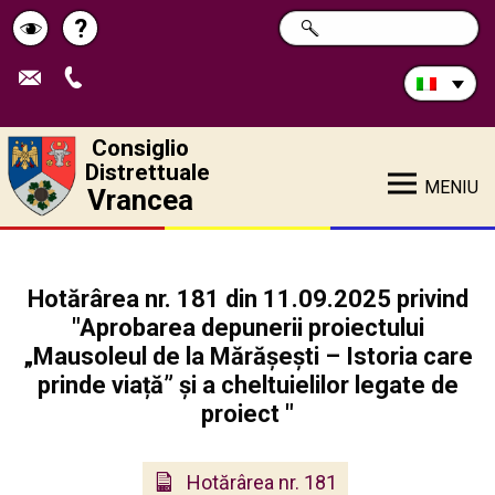
Cerca
?
RICERCA
Pagina
Schimbă
nel
sito:
de
contrastul
ajutor
Consiglio
Distrettuale
MENIU
Vrancea
Hotărârea nr. 181 din 11.09.2025 privind
"Aprobarea depunerii proiectului
„Mausoleul de la Mărășești – Istoria care
prinde viață” și a cheltuielilor legate de
proiect "
Hotărârea nr. 181