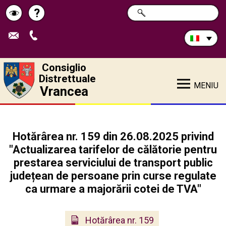
Cerca
?
RICERCA
Pagina
Schimbă
nel
sito:
de
contrastul
ajutor
Consiglio
Distrettuale
MENIU
Vrancea
Hotărârea nr. 159 din 26.08.2025 privind
"Actualizarea tarifelor de călătorie pentru
prestarea serviciului de transport public
județean de persoane prin curse regulate
ca urmare a majorării cotei de TVA"
Hotărârea nr. 159