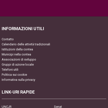
Please
leave
this
field
INFORMAZIONI UTILI
empty.
Contatto
Calendario delle attività tradizionali
Istituzioni della contea
Municipi nella contea
Associazioni di sviluppo
Gruppi di azione locale
Telefoni utili
Politica sui cookie
Informativa sulla privacy
LINK-URI RAPIDE
UNCJR
Senat