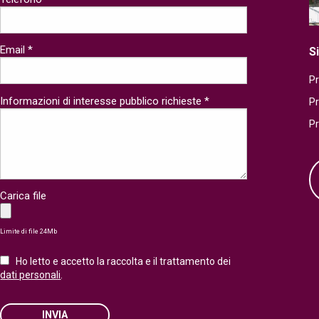
Email *
S
Pr
Informazioni di interesse pubblico richieste *
P
P
Carica file
Limite di file 24Mb
Ho letto e accetto la raccolta e il trattamento dei
dati personali
.
INVIA