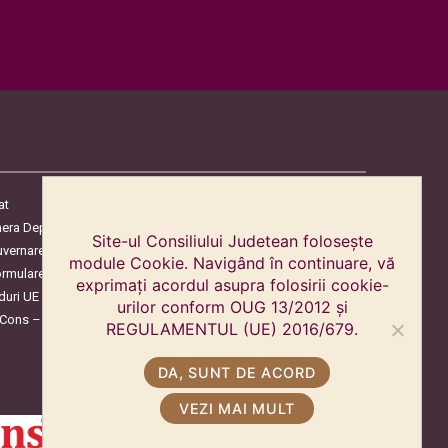
at
era Deputaților
Site-ul Consiliului Judetean folosește
uvernare
module Cookie. Navigând în continuare, vă
ormulare
exprimați acordul asupra folosirii cookie-
duri UE
urilor conform OUG 13/2012 și
oCons – Protecția Consumatorilor
REGULAMENTUL (UE) 2016/679.
DA, SUNT DE ACORD
VEZI MAI MULT