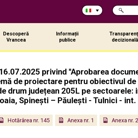
Cerca
RICERCA
nel
sito:
Descoperă
Informații
Transparen
Vrancea
publice
decizional
 16.07.2025 privind ''Aprobarea documen
mă de proiectare pentru obiectivul de 
 de drum județean 205L pe sectoarele: 
oaia, Spinești – Păulești - Tulnici - int
Hotărârea nr. 145
Anexa nr. 1
Anexa nr. 