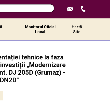
ță
Monitorul Oficial
Hartă
ă
Local
Site
tației tehnice la faza
investiții „Modernizare
int. DJ 205D (Grumaz) -
. DN2D”
2