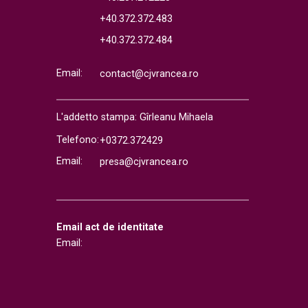
+40.372.372.483
+40.372.372.484
Email:
contact@cjvrancea.ro
L'addetto stampa: Gîrleanu Mihaela
Telefono:
+0372.372429
Email:
presa@cjvrancea.ro
Email act de identitate
Email: