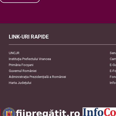
Please leave this field empty.
LINK-URI RAPIDE
UNCJR
Sen
Instituția Prefectului Vrancea
Cam
Primăria Focşani
E-G
Guvernul României
E-F
Administrația Prezidențială a României
Fon
Harta Județului
Inf