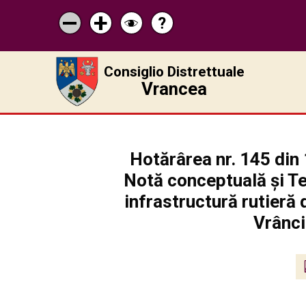
?
Pagina
Micșorează
Mărește
Schimbă
de
scrisul
scrisul
contrastul
ajutor
Consiglio Distrettuale
Vrancea
Hotărârea nr. 145 din
Notă conceptuală și Te
infrastructură rutieră
Vrânci