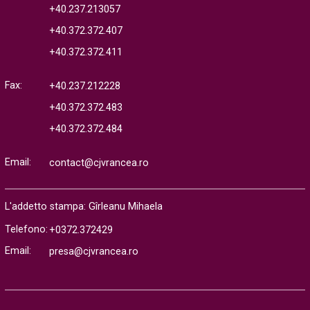
+40.237.213057
+40.372.372.407
+40.372.372.411
Fax:
+40.237.212228
+40.372.372.483
+40.372.372.484
Email:
contact@cjvrancea.ro
L'addetto stampa: Gîrleanu Mihaela
Telefono:
+0372.372429
Email:
presa@cjvrancea.ro