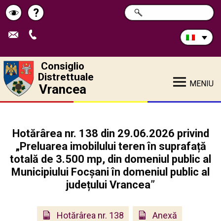
Cerca
?
RICERCA
Pagina
Schimbă
nel
sito:
de
contrastul
ajutor
Consiglio
Distrettuale
MENIU
Vrancea
Hotărârea nr. 138 din 29.06.2026 privind
„Preluarea imobilului teren în suprafață
totală de 3.500 mp, din domeniul public al
Municipiului Focșani în domeniul public al
județului Vrancea”
Hotărârea nr. 138
Anexă