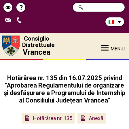
Cerca
?
RICERCA
Pagina
Schimbă
nel
sito:
de
contrastul
ajutor
Consiglio
Distrettuale
MENIU
Vrancea
Hotărârea nr. 135 din 16.07.2025 privind
''Aprobarea Regulamentului de organizare
și desfășurare a Programului de Internship
al Consiliului Județean Vrancea''
Hotărârea nr. 135
Anexă