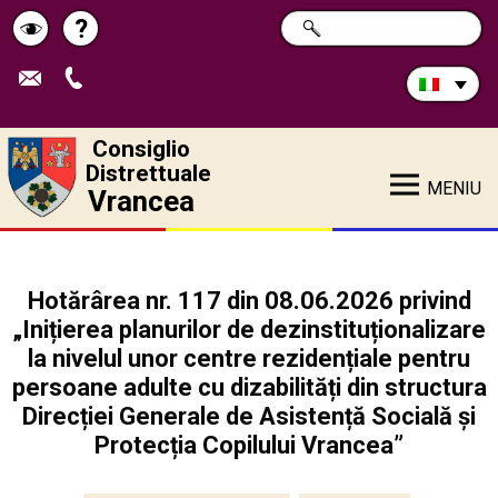
Cerca
?
RICERCA
Pagina
Schimbă
nel
sito:
de
contrastul
ajutor
Consiglio
Distrettuale
MENIU
Vrancea
Hotărârea nr. 117 din 08.06.2026 privind
„Inițierea planurilor de dezinstituționalizare
la nivelul unor centre rezidențiale pentru
persoane adulte cu dizabilități din structura
Direcției Generale de Asistență Socială și
Protecția Copilului Vrancea”