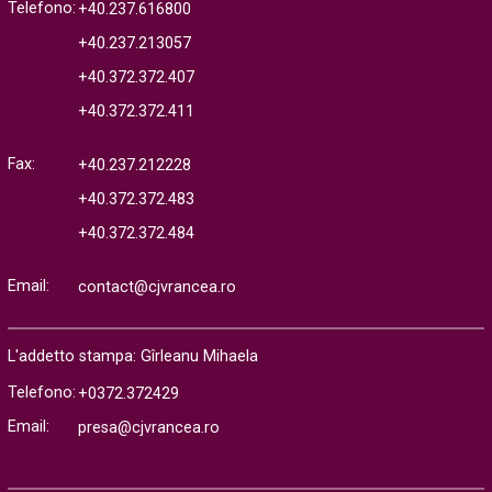
Telefono:
+40.237.616800
+40.237.213057
+40.372.372.407
+40.372.372.411
Fax:
+40.237.212228
+40.372.372.483
+40.372.372.484
Email:
contact@cjvrancea.ro
L'addetto stampa: Gîrleanu Mihaela
Telefono:
+0372.372429
Email:
presa@cjvrancea.ro