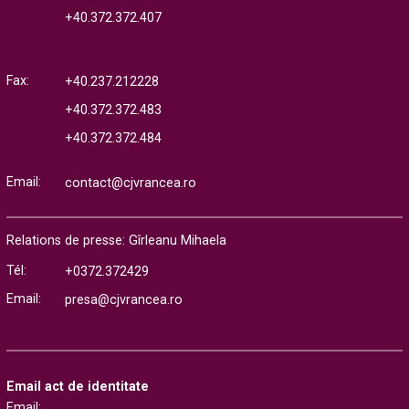
+40.372.372.407
Fax:
+40.237.212228
+40.372.372.483
+40.372.372.484
Email:
contact@cjvrancea.ro
Relations de presse: Gîrleanu Mihaela
Tél:
+0372.372429
Email:
presa@cjvrancea.ro
Email act de identitate
Email: