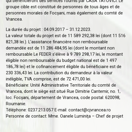
qui bénéficieront des services fournis par CASA TATOVICI. Le
groupe cible est constitué de personnes de tous âges et de
personnes morales de Focșani, mais également du comté de
Vrancea.
La durée du projet : 04.09.2017 – 31.12.2023.
La valeur totale du projet est de 11 589 292,38 lei (dont 11 516
821,38 lei.). L’assistance financière non remboursable
demandée est de 11 286 484,95 lei (dont le montant non
remboursable Le FEDER s’élève à 9 789 298,17 lei, le montant
éligible non remboursable du budget national est de 1 497
186,78 lei) et le cofinancement éligible du bénéficiaire est de
230 336,43 lei. La contribution du demandeur à la valeur
inéligible, TVA comprise, est de 72 471,00 lei.
Bénéficiaire: Unité Administrative Territoriale du comté de
Vrancea, dont le siège est situé Rue Dimitrie Cantemir, no. 1,
loc. Focșani, département de Vrancea, code postal: 620098,
Roumanie.
Téléphone: 0237.213.057 E-mail: contact@cjvrancea.ro
Personne de contact: Mme. Oanele Luminiţa – Chef de projet