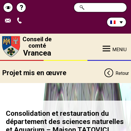
Rechercher
?
CHERCHER
Pagina
Schimbă
sur
ce
de
contrastul
site:
ajutor
Conseil de
comté
MENIU
Vrancea
Projet mis en œuvre
Retour
Consolidation et restauration du
département des sciences naturelles
et Aquarium – Maison TATOVICI