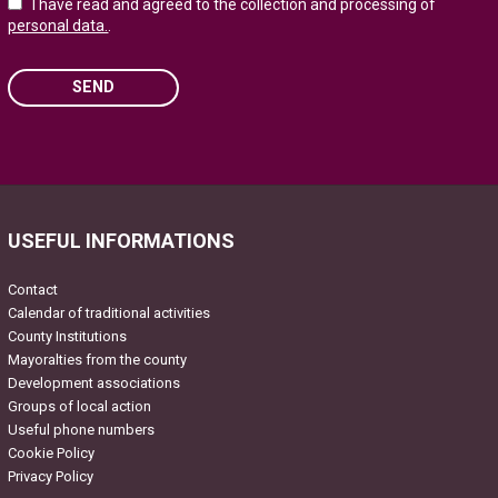
I have read and agreed to the collection and processing of
personal data.
.
SEND
Please
leave
this
field
USEFUL INFORMATIONS
empty.
Contact
Calendar of traditional activities
County Institutions
Mayoralties from the county
Development associations
Groups of local action
Useful phone numbers
Cookie Policy
Privacy Policy