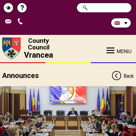
Search
?
SEARCH
Help
Schimbă
in
site:
contrastul
County
Council
MENIU
Vrancea
Announces
Back