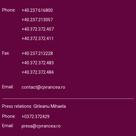
Phone:
+40.237.616800
+40.237.213057
+40.372.372.407
+40.372.372.411
Fax:
+40.237.212228
+40.372.372.483
+40.372.372.484
Email:
contact@cjvrancea.ro
Press relations: Gîrleanu Mihaela
Phone:
+0372.372429
Email:
presa@cjvrancea.ro