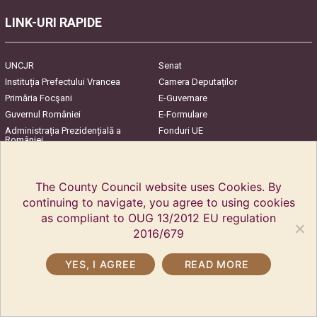
LINK-URI RAPIDE
UNCJR
Senat
Instituția Prefectului Vrancea
Camera Deputaților
Primăria Focşani
E-Guvernare
Guvernul României
E-Formulare
Administrația Prezidențială a
Fonduri UE
României
Harta Județului
InfoCons – Protecția
Consumatorilor
The County Council website uses Cookies. By
continuing to navigate, you agree to using cookies
as compliant to OUG 13/2012 EU regulation
2016/679
YES, I AGREE
READ MORE
Copyright © 2018 Vrancea County Council. All rights reserved.