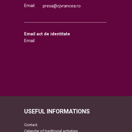
Email:
presa@cjvrancea.ro
Email act de identitate
Email:
USEFUL INFORMATIONS
Contact
Calendar of traditional activities