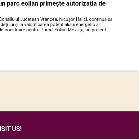
 un parc eolian primește autorizația de
Consiliului Județean Vrancea, Nicușor Halici, continuă să
ețului și la valorificarea potențialului energetic al
de construire pentru Parcul Eolian Movilița, un proiect
ISIT US!