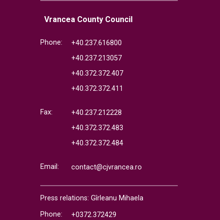
Vrancea County Council
Phone:
+40.237.616800
+40.237.213057
+40.372.372.407
+40.372.372.411
Fax:
+40.237.212228
+40.372.372.483
+40.372.372.484
Email:
contact@cjvrancea.ro
Press relations: Gîrleanu Mihaela
Phone:
+0372.372429