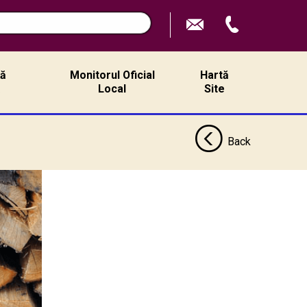
ță
Monitorul Oficial
Hartă
ă
Local
Site
Back