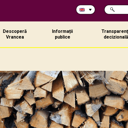
Search
SEARCH
in
site:
Descoperă
Informații
Transparen
Vrancea
publice
decizional