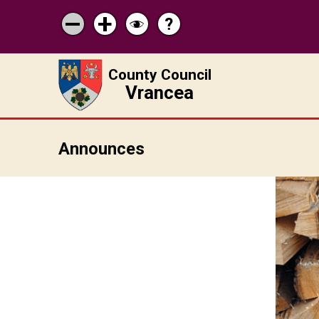
?
Help
Micșorează
Mărește
Schimbă
scrisul
scrisul
contrastul
County Council
Vrancea
Announces