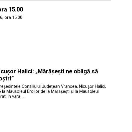
ora 15.00
6, ora 15.00
cușor Halici: „Mărășești ne obligă să
oștri”
președintele Consiliului Județean Vrancea, Nicușor Halici,
te la Mausoleul Eroilor de la Mărășești și la Mausoleul
at, în vara …