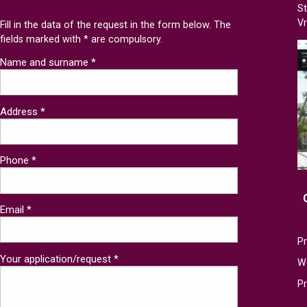
St
V
Fill in the data of the request in the form below. The
fields marked with * are compulsory.
Name and surname *
Address *
Phone *
Email *
Pr
Your application/request *
W
P