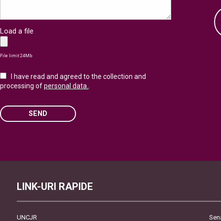
Load a file
File limit 24Mb
I have read and agreed to the collection and
processing of
personal data.
.
SEND
Please leave this field empty.
LINK-URI RAPIDE
UNCJR
Sen