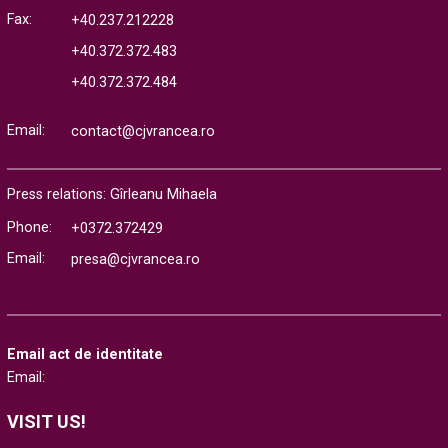
Fax:
+40.237.212228
+40.372.372.483
+40.372.372.484
Email:
contact@cjvrancea.ro
Press relations: Gîrleanu Mihaela
Phone:
+0372.372429
Email:
presa@cjvrancea.ro
Email act de identitate
Email:
VISIT US!