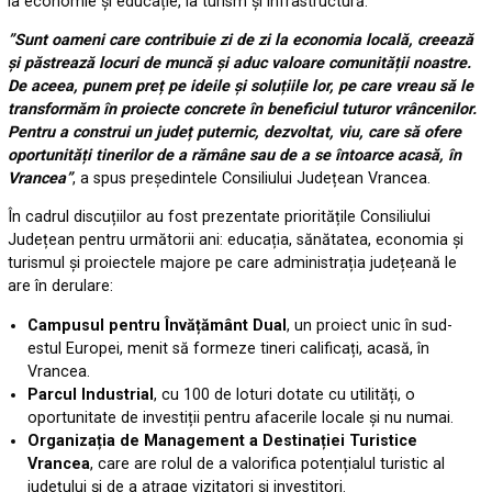
la economie și educație, la turism și infrastructură.
”Sunt oameni care contribuie zi de zi la economia locală, creează
și păstrează locuri de muncă și aduc valoare comunității noastre.
De aceea, punem preț pe ideile și soluțiile lor, pe care vreau să le
transformăm în proiecte concrete în beneficiul tuturor vrâncenilor.
Pentru a construi un județ puternic, dezvoltat, viu, care să ofere
oportunități tinerilor de a rămâne sau de a se întoarce acasă, în
Vrancea”
, a spus președintele Consiliului Județean Vrancea.
În cadrul discuțiilor au fost prezentate prioritățile Consiliului
Județean pentru următorii ani: educația, sănătatea, economia și
turismul și proiectele majore pe care administrația județeană le
are în derulare:
Campusul pentru Învățământ Dual
, un proiect unic în sud-
estul Europei, menit să formeze tineri calificați, acasă, în
Vrancea.
Parcul Industrial
, cu 100 de loturi dotate cu utilități, o
oportunitate de investiții pentru afacerile locale și nu numai.
Organizația de Management a Destinației Turistice
Vrancea
, care are rolul de a valorifica potențialul turistic al
județului și de a atrage vizitatori și investitori.