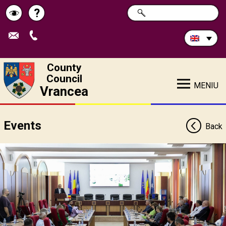
Search
?
SEARCH
Help
Schimbă
in
site:
contrastul
County
Council
MENIU
Vrancea
Events
Back