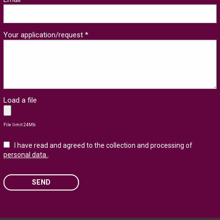
Your application/request *
Load a file
File limit 24Mb
I have read and agreed to the collection and processing of
personal data.
.
SEND
Please leave this field empty.