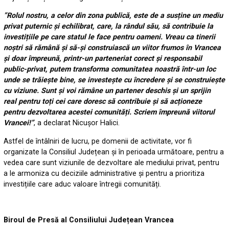
”Rolul nostru, a celor din zona publică, este de a susține un mediu
privat puternic și echilibrat, care, la rândul său, să contribuie la
investițiile pe care statul le face pentru oameni. Vreau ca tinerii
noștri să rămână și să-și construiască un viitor frumos în Vrancea
și doar împreună, printr-un parteneriat corect și responsabil
public-privat, putem transforma comunitatea noastră într-un loc
unde se trăiește bine, se investește cu încredere și se construiește
cu viziune. Sunt și voi rămâne un partener deschis și un sprijin
real pentru toți cei care doresc să contribuie și să acționeze
pentru
dezvoltarea acestei comunități. Scriem împreună viitorul
Vrancei!”
, a declarat Nicușor Halici.
Astfel de întâlniri de lucru, pe domenii de activitate, vor fi
organizate la Consiliul Județean și în perioada următoare, pentru a
vedea care sunt viziunile de dezvoltare ale mediului privat, pentru
a le armoniza cu deciziile administrative și pentru a prioritiza
investițiile care aduc valoare întregii comunități.
Biroul de Presă al Consiliului Județean Vrancea