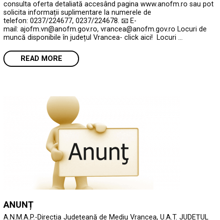
consulta oferta detaliată accesând pagina www.anofm.ro sau pot
solicita informații suplimentare la numerele de
telefon: 0237/224677, 0237/224678. 📧 E-
mail: ajofm.vn@anofm.gov.ro, vrancea@anofm.gov.ro Locuri de
muncă disponibile în județul Vrancea- click aici! Locuri …
READ MORE
ANUNȚ
A.N.M.A.P.-Direcția Județeană de Mediu Vrancea, U.A.T. JUDEȚUL