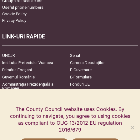
Groups of local action
Useful phone numbers
Cookie Policy
Privacy Policy
LINK-URI RAPIDE
UNCJR
Senat
Instituția Prefectului Vrancea
Camera Deputaților
Primăria Focşani
E-Guvernare
Guvernul României
E-Formulare
Administrația Prezidențială a
Fonduri UE
României
Harta Județului
InfoCons – Protecția
Consumatorilor
The County Council website uses Cookies. By
continuing to navigate, you agree to using cookies
as compliant to OUG 13/2012 EU regulation
2016/679