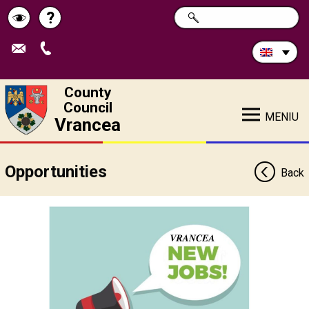
Search
?
SEARCH
Help
Schimbă
in
site:
contrastul
County
Council
MENIU
Vrancea
Opportunities
Back