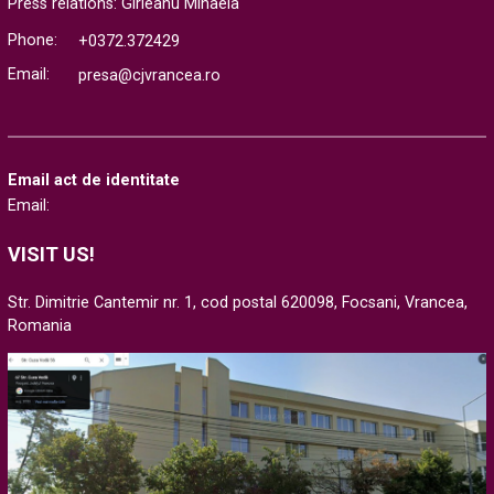
Press relations: Gîrleanu Mihaela
Phone:
+0372.372429
Email:
presa@cjvrancea.ro
Email act de identitate
Email:
VISIT US!
Str. Dimitrie Cantemir nr. 1, cod postal 620098, Focsani, Vrancea,
Romania