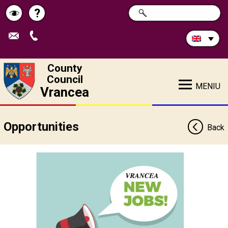
Search
?
SEARCH
Help
Schimbă
in
site:
contrastul
County
Council
MENIU
Vrancea
Opportunities
Back