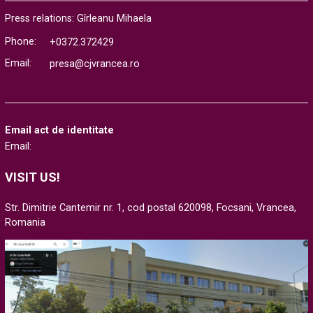
Press relations: Gîrleanu Mihaela
Phone:
+0372.372429
Email:
presa@cjvrancea.ro
Email act de identitate
Email:
VISIT US!
Str. Dimitrie Cantemir nr. 1, cod postal 620098, Focsani, Vrancea,
Romania