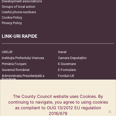
Development associations
Groups of local action
Useful phone numbers
Cookie Policy
Privacy Policy
LINK-URI RAPIDE
UNCJR
Senat
Instituția Prefectului Vrancea
Camera Deputaților
Primăria Focşani
E-Guvernare
Guvernul României
E-Formulare
Administrația Prezidențială a
Fonduri UE
României
Harta Județului
InfoCons – Protecția
Consumatorilor
The County Council website uses Cookies. By
continuing to navigate, you agree to using cookies
as compliant to OUG 13/2012 EU regulation
2016/679