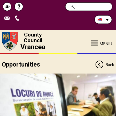
Search
?
SEARCH
Help
Schimbă
in
site:
contrastul
County
Council
MENIU
Vrancea
Opportunities
Back