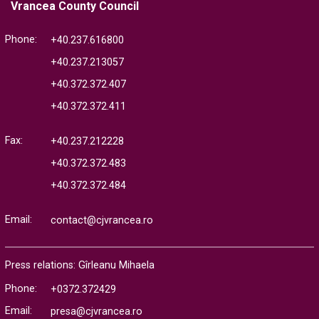
Vrancea County Council
Phone:
+40.237.616800
+40.237.213057
+40.372.372.407
+40.372.372.411
Fax:
+40.237.212228
+40.372.372.483
+40.372.372.484
Email:
contact@cjvrancea.ro
Press relations: Gîrleanu Mihaela
Phone:
+0372.372429
Email:
presa@cjvrancea.ro