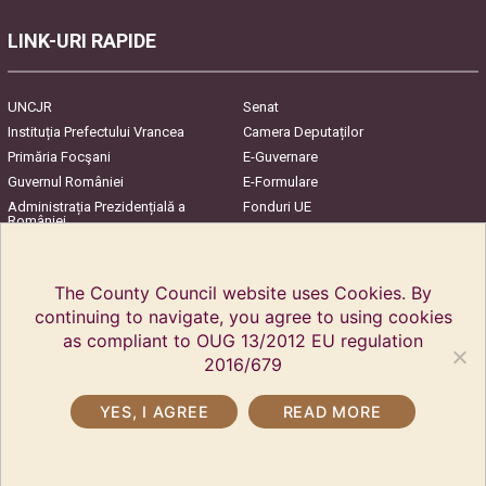
LINK-URI RAPIDE
UNCJR
Senat
Instituția Prefectului Vrancea
Camera Deputaților
Primăria Focşani
E-Guvernare
Guvernul României
E-Formulare
Administrația Prezidențială a
Fonduri UE
României
Harta Județului
InfoCons – Protecția
Consumatorilor
The County Council website uses Cookies. By
continuing to navigate, you agree to using cookies
as compliant to OUG 13/2012 EU regulation
2016/679
YES, I AGREE
READ MORE
Copyright © 2018 Vrancea County Council. All rights reserved.