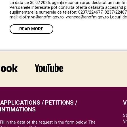
La data de 30.07.2026, agenții economici au declarat un număr
Persoanele interesate pot consulta oferta detaliată accesând p
suplimentare la numerele de telefon: 0237/224677, 0237/224678
mail: ajofm.vn@anofm.gov.ro, vrancea@anofm.gov.ro Locuri de 
READ MORE
APPLICATIONS / PETITIONS /
V
INTIMATIONS
St
V
Fill in the data of the request in the form below. The