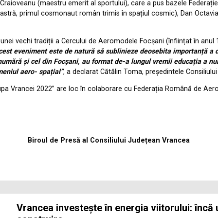
ge Craioveanu (maestru emerit al sportului), care a pus bazele Federa
 noastră, primul cosmonaut român trimis în spațiul cosmic), Dan Octavi
unei vechi tradiții a Cercului de Aeromodele Focșani (înființat în anu
cest eveniment este de natură să sublinieze deosebita importanță a dis
mără și cel din Focșani, au format de-a lungul vremii educația a numero
meniul aero- spațial”
, a declarat Cătălin Toma, președintele Consiliul
pa Vrancei 2022” are loc în colaborare cu Federația Română de Aero
Biroul de Presă al Consiliului Județean Vrancea
Vrancea investește în energia viitorului: încă