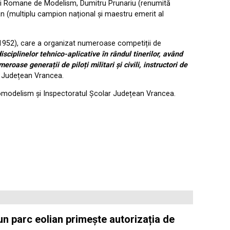
ției Romane de Modelism, Dumitru Prunariu (renumită
an (multiplu campion național și maestru emerit al
l 1952), care a organizat numeroase competiții de
ciplinelor tehnico-aplicative în rândul tinerilor, având
ase generații de piloți militari și civili, instructori de
ui Județean Vrancea.
modelism și Inspectoratul Școlar Județean Vrancea.
 un parc eolian primește autorizația de