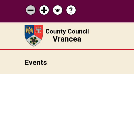
?
Help
Micșorează
Mărește
Schimbă
scrisul
scrisul
contrastul
County Council
Vrancea
Events