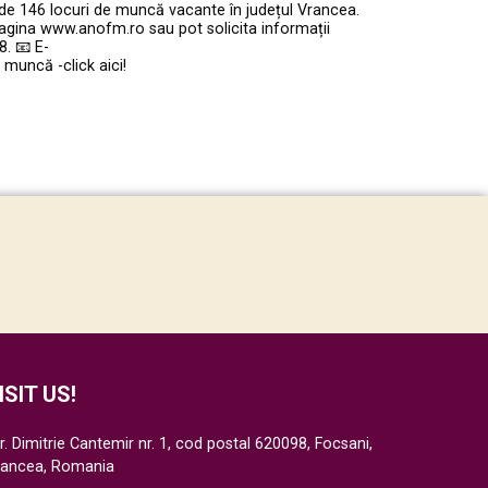
 de 146 locuri de muncă vacante în județul Vrancea.
agina www.anofm.ro sau pot solicita informații
. 📧 E-
muncă -click aici!
ISIT US!
r. Dimitrie Cantemir nr. 1, cod postal 620098, Focsani,
rancea, Romania