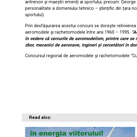
antrenori și maeștri emeriți ai sportului, precum: Geor
personalitate a domeniului tehnico – științific din țara
sportului).
Prin desfășurarea acestui concurs se dorește reînvierea 
aeromodele și rachetomodele între anii 1960 – 1995.
”A
în vedere că cercurile de aeromodelism, printre care se nu
zbor, mecanici de aeronave, ingineri și cercetători în do
Concursul regional de aeromodele și rachetomodele “Cu
Read also: