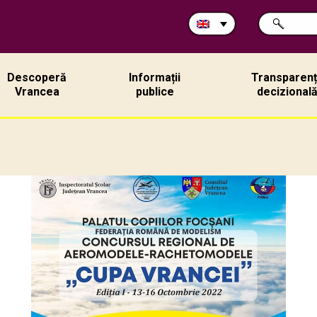
Search
SEARCH
in
site:
Descoperă
Informații
Transparen
Vrancea
publice
decizional