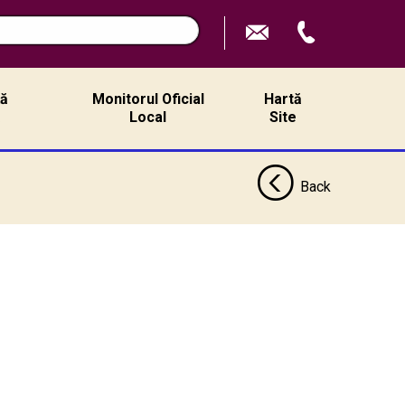
ță
Monitorul Oficial
Hartă
ă
Local
Site
Back