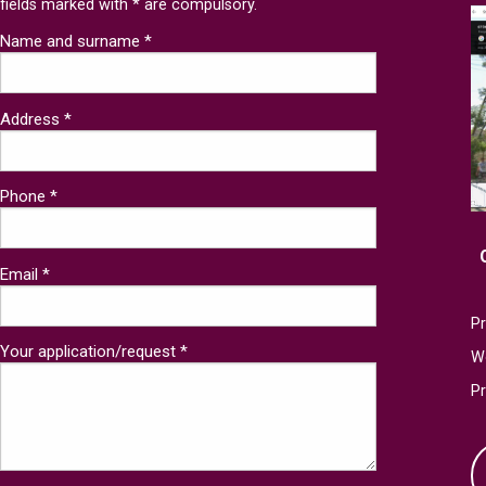
fields marked with * are compulsory.
Name and surname *
Address *
Phone *
Email *
Pr
Your application/request *
W
P