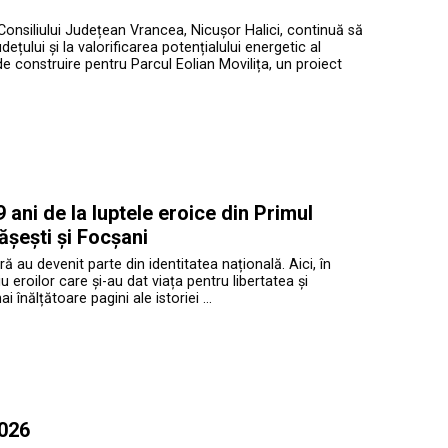
Consiliului Județean Vrancea, Nicușor Halici, continuă să
ețului și la valorificarea potențialului energetic al
de construire pentru Parcul Eolian Movilița, un proiect
ani de la luptele eroice din Primul
ășești și Focșani
ră au devenit parte din identitatea națională. Aici, în
roilor care și-au dat viața pentru libertatea și
înălțătoare pagini ale istoriei …
2026