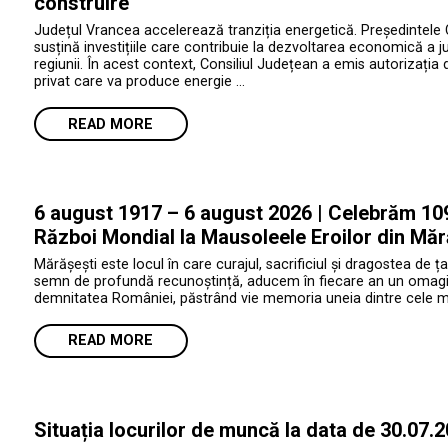
construire
Județul Vrancea accelerează tranziția energetică. Președintele 
susțină investițiile care contribuie la dezvoltarea economică a jud
regiunii. În acest context, Consiliul Județean a emis autorizația 
privat care va produce energie …
READ MORE
6 august 1917 – 6 august 2026 | Celebrăm 109 
Război Mondial la Mausoleele Eroilor din Măr
Mărășești este locul în care curajul, sacrificiul și dragostea de ța
semn de profundă recunoștință, aducem în fiecare an un omagiu e
demnitatea României, păstrând vie memoria uneia dintre cele mai 
READ MORE
Situația locurilor de muncă la data de 30.07.