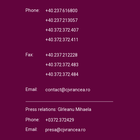
Phone:
+40.237.616800
+40.237.213057
+40.372.372.407
+40.372.372.411
Fax:
+40.237.212228
+40.372.372.483
+40.372.372.484
Email:
contact@cjvrancea.ro
Press relations: Gîrleanu Mihaela
Phone:
+0372.372429
Email:
presa@cjvrancea.ro