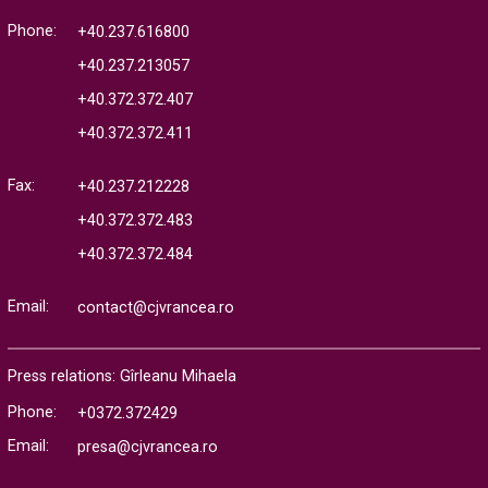
Phone:
+40.237.616800
+40.237.213057
+40.372.372.407
+40.372.372.411
Fax:
+40.237.212228
+40.372.372.483
+40.372.372.484
Email:
contact@cjvrancea.ro
Press relations: Gîrleanu Mihaela
Phone:
+0372.372429
Email:
presa@cjvrancea.ro