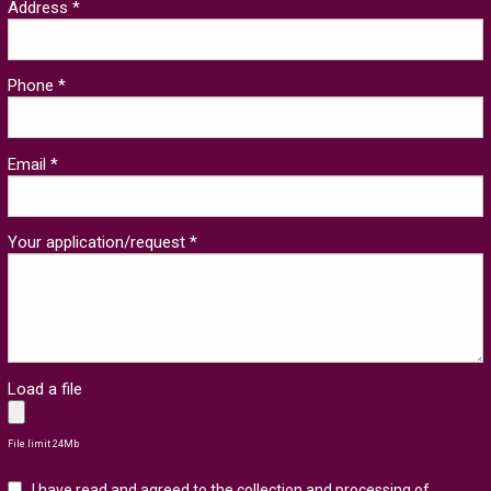
Address *
Phone *
Email *
Your application/request *
Load a file
File limit 24Mb
I have read and agreed to the collection and processing of