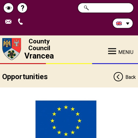
Search
?
SEARCH
Help
Schimbă
in
site:
contrastul
County
Council
MENIU
Vrancea
Opportunities
Back