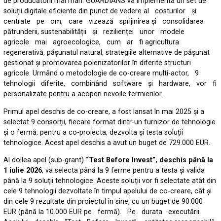
de producătorii mai mari. GUARDIANS va implementa un set de
soluții digitale eficiente din punct de vedere al costurilor și
centrate pe om, care vizează sprijinirea și consolidarea
pătrunderii, sustenabilității și rezilienței unor modele
agricole mai agroecologice, cum ar fi agricultura
regenerativă, pășunatul natural, strategiile alternative de pășunat
gestionat și promovarea polenizatorilor în diferite structuri
agricole. Urmând o metodologie de co-creare multi-actor, 9
tehnologii diferite, combinând software și hardware, vor fi
personalizate pentru a acoperi nevoile fermierilor.
Primul apel deschis de co-creare, a fost lansat în mai 2025 și a
selectat 9 consorții, fiecare format dintr-un furnizor de tehnologie
și o fermă, pentru a co-proiecta, dezvolta și testa soluții
tehnologice. Acest apel deschis a avut un buget de 729.000 EUR.
Al doilea apel (sub-grant)
“Test Before Invest”, deschis până la
1 iulie 2026
, va selecta până la 9 ferme pentru a testa și valida
până la 9 soluții tehnologice. Aceste soluții vor fi selectate atât din
cele 9 tehnologii dezvoltate în timpul apelului de co-creare, cât și
din cele 9 rezultate din proiectul în sine, cu un buget de 90.000
EUR (până la 10.000 EUR pe fermă). Pe durata executării