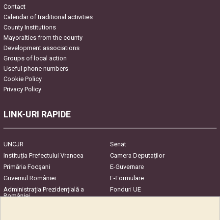
Contact
Calendar of traditional activities
County Institutions
Mayoralties from the county
Development associations
Groups of local action
Useful phone numbers
Cookie Policy
Privacy Policy
LINK-URI RAPIDE
UNCJR
Senat
Instituția Prefectului Vrancea
Camera Deputaților
Primăria Focşani
E-Guvernare
Guvernul României
E-Formulare
Administrația Prezidențială a
Fonduri UE
României
Harta Județului
InfoCons – Protecția
Consumatorilor