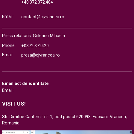
+40.372.372.484
Email:
contact@cjvrancea.ro
Press relations: Gîrleanu Mihaela
Phone:
+0372.372429
Email:
presa@cjvrancea.ro
Email act de identitate
Email:
VISIT US!
Str. Dimitrie Cantemir nr. 1, cod postal 620098, Focsani, Vrancea,
Romania