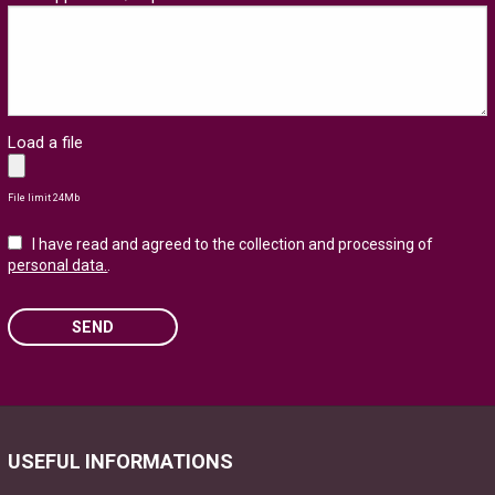
Load a file
File limit 24Mb
I have read and agreed to the collection and processing of
personal data.
.
SEND
Please leave this field empty.
USEFUL INFORMATIONS