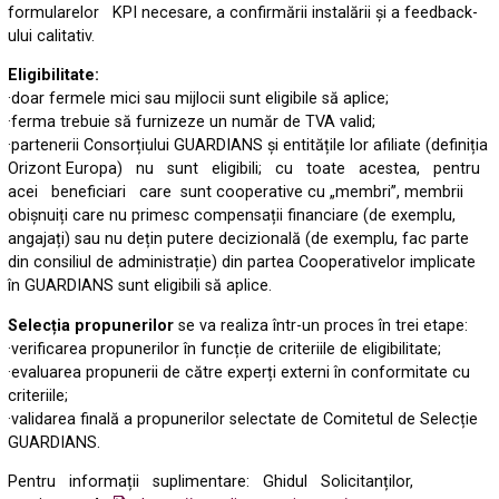
formularelor KPI necesare, a confirmării instalării și a feedback-
ului calitativ.
Eligibilitate:
·doar fermele mici sau mijlocii sunt eligibile să aplice;
·ferma trebuie să furnizeze un număr de TVA valid;
·partenerii Consorțiului GUARDIANS și entitățile lor afiliate (definiția
Orizont Europa) nu sunt eligibili; cu toate acestea, pentru
acei beneficiari care sunt cooperative cu „membri”, membrii
obișnuiți care nu primesc compensații financiare (de exemplu,
angajați) sau nu dețin putere decizională (de exemplu, fac parte
din consiliul de administrație) din partea Cooperativelor implicate
în GUARDIANS sunt eligibili să aplice.
Selecția propunerilor
se va realiza într-un proces în trei etape:
·verificarea propunerilor în funcție de criteriile de eligibilitate;
·evaluarea propunerii de către experți externi în conformitate cu
criteriile;
·validarea finală a propunerilor selectate de Comitetul de Selecție
GUARDIANS.
Pentru informații suplimentare: Ghidul Solicitanților,