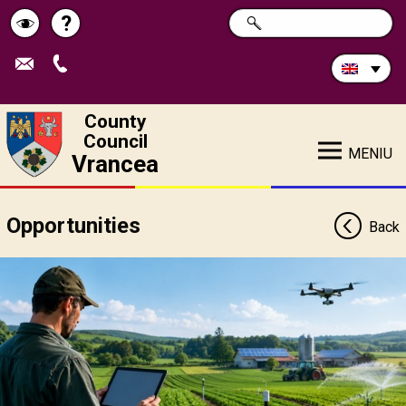
Search
?
SEARCH
Help
Schimbă
in
site:
contrastul
County
Council
MENIU
Vrancea
Opportunities
Back