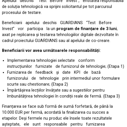
Apelului deschis “Test Before Invest”, entitatea responsabilă
de soluția tehnologică va sprijini solicitantul pe tot parcursul
procesului de testare.
Beneficiarii apelului deschis GUARDIANS “Test Before
Invest” vor participa la un
program de finanțare de 3 luni
,
axat pe replicarea și testarea tehnologiilor digitale dezvoltate în
cadrul proiectului GUARDIANS sau al apelului de co-creare.
Beneficiarii vor avea următoarele responsabilități:
Implementarea tehnologiei selectate conform
instrucțiunilor furnizate de furnizorul de tehnologie; (Etapa 1)
Furnizarea de feedback și date KPI de bază
furnizorului de tehnologie prin intermediul unor formulare
scurte sau chestionare; (Etapa 2)
Împărtășirea lecțiilor învățate sau a sugestiilor pentru
îmbunătățirea tehnologiei în condiții reale de fermă. (Etapa 3)
Finanțarea se face sub formă de sumă forfetară, de până la
10.000 EUR per fermă, acordată la finalizarea cu succes a
etapelor. Deși fermele nu produc ele însele toate rezultatele
așteptate, ele sunt responsabile pentru furnizarea