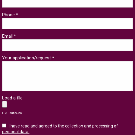
Phone *
Email *
Your application/request *
Load a file
File limit 24Mb
I have read and agreed to the collection and processing of
personal data.
.