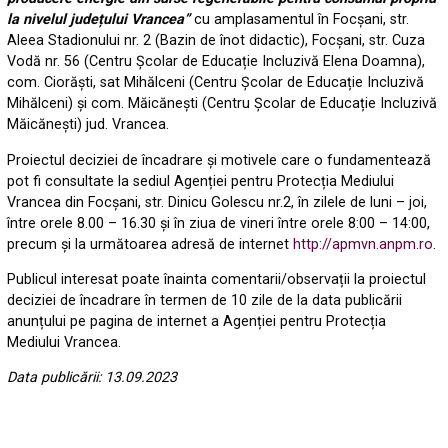
la nivelul județului Vrancea”
cu amplasamentul în Focșani, str.
Aleea Stadionului nr. 2 (Bazin de înot didactic), Focșani, str. Cuza
Vodă nr. 56 (Centru Școlar de Educație Incluzivă Elena Doamna),
com. Ciorăști, sat Mihălceni (Centru Școlar de Educație Incluzivă
Mihălceni) și com. Măicănești (Centru Școlar de Educație Incluzivă
Măicănești) jud. Vrancea.
Proiectul deciziei de încadrare și motivele care o fundamentează
pot fi consultate la sediul Agenției pentru Protecția Mediului
Vrancea din Focșani, str. Dinicu Golescu nr.2, în zilele de luni – joi,
între orele 8.00 – 16.30 și în ziua de vineri între orele 8:00 – 14:00,
precum și la următoarea adresă de internet
http://apmvn.anpm.ro
.
Publicul interesat poate înainta comentarii/observații la proiectul
deciziei de încadrare în termen de 10 zile de la data publicării
anunțului pe pagina de internet a Agenției pentru Protecția
Mediului Vrancea.
Data publicării: 13.09.2023