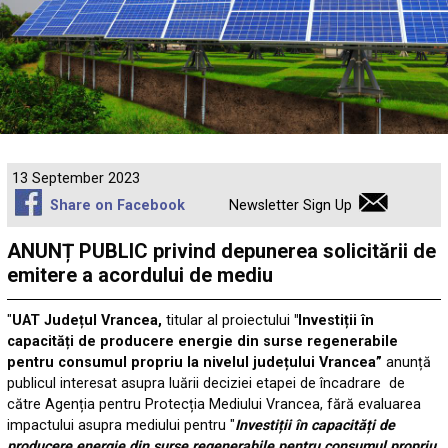
13 September 2023
Share on Facebook
Newsletter Sign Up
ANUNȚ PUBLIC privind depunerea solicitării de
emitere a acordului de mediu
″
UAT Județul Vrancea,
titular al proiectului
″Investiții în
capacități de producere energie din surse regenerabile
pentru consumul propriu la nivelul județului Vrancea”
anunță
publicul interesat asupra luării deciziei etapei de încadrare de
către Agenția pentru Protecția Mediului Vrancea, fără evaluarea
impactului asupra mediului pentru ″
Investiții în capacități de
producere energie din surse regenerabile pentru consumul propriu