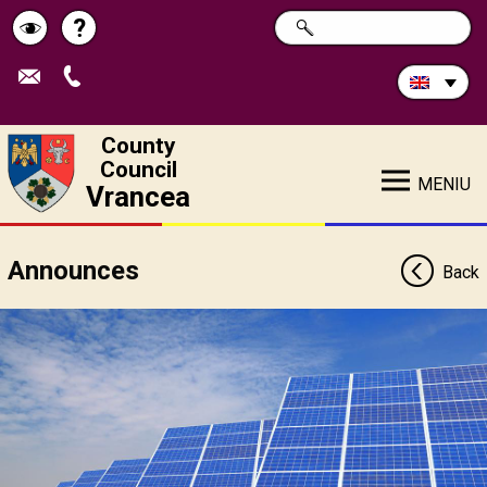
Search
?
SEARCH
Help
Schimbă
in
site:
contrastul
County
Council
MENIU
Vrancea
Announces
Back