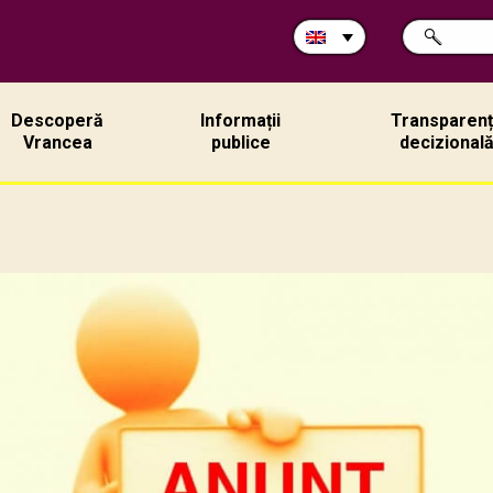
Search
SEARCH
in
site:
Descoperă
Informații
Transparen
Vrancea
publice
decizional