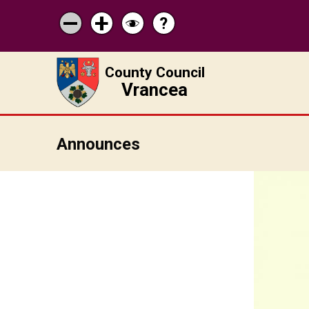
?
Help
Micșorează
Mărește
Schimbă
scrisul
scrisul
contrastul
County Council
Vrancea
Announces