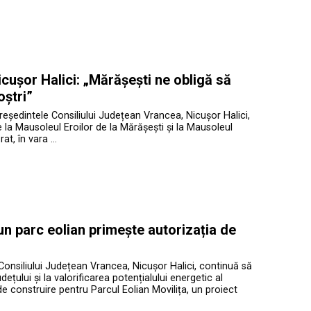
cușor Halici: „Mărășești ne obligă să
oștri”
președintele Consiliului Județean Vrancea, Nicușor Halici,
te la Mausoleul Eroilor de la Mărășești și la Mausoleul
at, în vara …
 un parc eolian primește autorizația de
Consiliului Județean Vrancea, Nicușor Halici, continuă să
ețului și la valorificarea potențialului energetic al
de construire pentru Parcul Eolian Movilița, un proiect