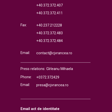
+40.372.372.407
+40.372.372.411
Fax:
+40.237.212228
+40.372.372.483
+40.372.372.484
Email:
contact@cjvrancea.ro
Press relations: Gîrleanu Mihaela
Phone:
+0372.372429
Email:
presa@cjvrancea.ro
Email act de identitate