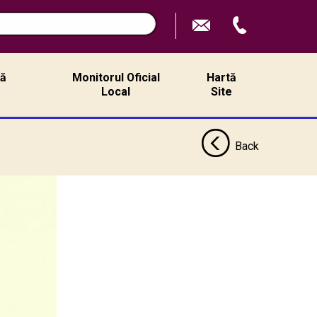
ță
Monitorul Oficial
Hartă
ă
Local
Site
Back