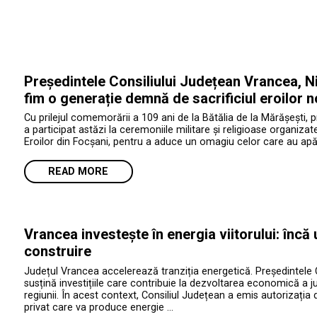
Președintele Consiliului Județean Vrancea, Ni
fim o generație demnă de sacrificiul eroilor n
Cu prilejul comemorării a 109 ani de la Bătălia de la Mărășești, 
a participat astăzi la ceremoniile militare și religioase organiza
Eroilor din Focșani, pentru a aduce un omagiu celor care au apăr
READ MORE
Vrancea investește în energia viitorului: încă
construire
Județul Vrancea accelerează tranziția energetică. Președintele 
susțină investițiile care contribuie la dezvoltarea economică a jud
regiunii. În acest context, Consiliul Județean a emis autorizația 
privat care va produce energie …