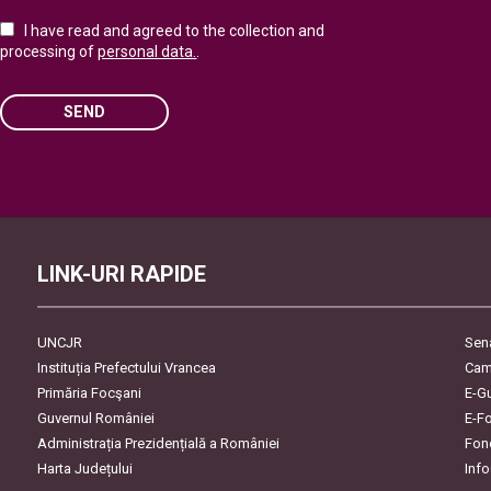
I have read and agreed to the collection and
processing of
personal data.
.
SEND
Please leave this field empty.
LINK-URI RAPIDE
UNCJR
Sen
Instituția Prefectului Vrancea
Cam
Primăria Focşani
E-G
Guvernul României
E-F
Administrația Prezidențială a României
Fon
Harta Județului
Inf