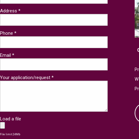
Address *
Phone *
Email *
Pr
Your application/request *
W
P
Load a file
File limit 24Mb