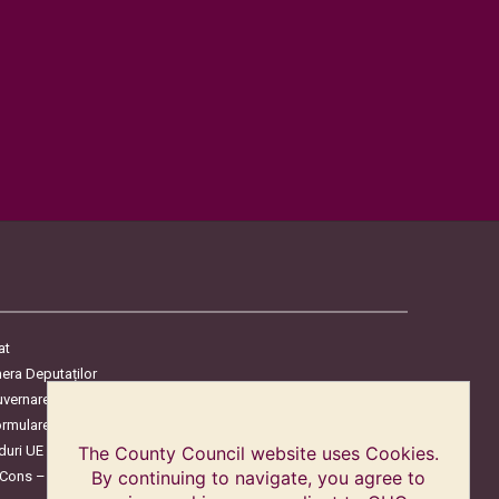
at
era Deputaților
uvernare
ormulare
duri UE
The County Council website uses Cookies.
By continuing to navigate, you agree to
oCons – Protecția Consumatorilor