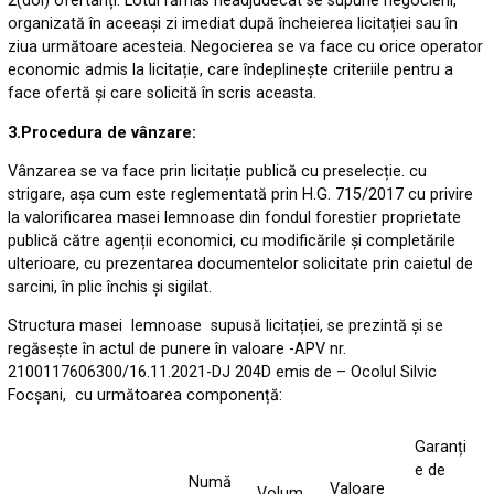
2(doi) ofertanți. Lotul rămas neadjudecat se supune negocierii,
organizată în aceeași zi imediat după încheierea licitației sau în
ziua următoare acesteia. Negocierea se va face cu orice operator
economic admis la licitație, care îndeplinește criteriile pentru a
face ofertă și care solicită în scris aceasta.
3.Procedura de vânzare:
Vânzarea se va face prin licitație publică cu preselecție. cu
strigare, așa cum este reglementată prin H.G. 715/2017 cu privire
la valorificarea masei lemnoase din fondul forestier proprietate
publică către agenții economici, cu modificările și completările
ulterioare, cu prezentarea documentelor solicitate prin caietul de
sarcini, în plic închis și sigilat.
Structura masei lemnoase supusă licitației, se prezintă și se
regăsește în actul de punere în valoare -APV nr.
2100117606300/16.11.2021-DJ 204D emis de – Ocolul Silvic
Focșani, cu următoarea componență:
Garanți
e de
Numă
Valoare
Volum