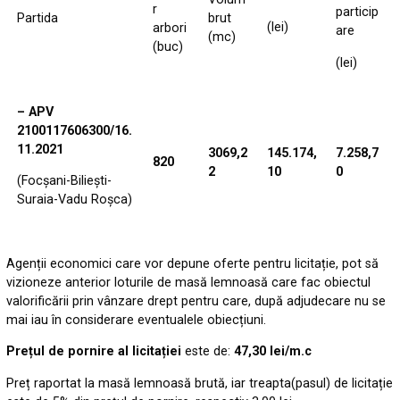
r
particip
Partida
brut
(lei)
arbori
are
(mc)
(buc)
(lei)
– APV
2100117606300/16.
11.2021
3069,2
145.174,
7.258,7
820
2
10
0
(Focșani-Biliești-
Suraia-Vadu Roșca)
Agenții economici care vor depune oferte pentru licitație, pot să
vizioneze anterior loturile de masă lemnoasă care fac obiectul
valorificării prin vânzare drept pentru care, după adjudecare nu se
mai iau în considerare eventualele obiecțiuni.
Prețul de pornire al licitației
este de:
47,30 lei/m.c
Preț raportat la masă lemnoasă brută, iar treapta(pasul) de licitație