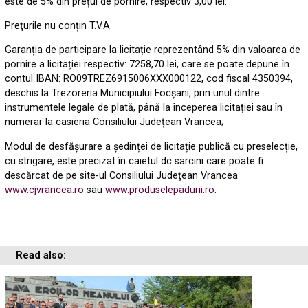
este de 5% din prețul de pornire, respectiv 3,00 lei.
Preţurile nu conțin T.V.A.
Garanția de participare la licitație reprezentând 5% din valoarea de
pornire a licitației respectiv: 7258,70 lei, care se poate depune în
contul IBAN: RO09TREZ6915006XXX000122, cod fiscal 4350394,
deschis la Trezoreria Municipiului Focșani, prin unul dintre
instrumentele legale de plată, până la începerea licitației sau în
numerar la casieria Consiliului Județean Vrancea;
Modul de desfășurare a ședinței de licitație publică cu preselecție,
cu strigare, este precizat în caietul dc sarcini care poate fi
descărcat de pe site-ul Consiliului Județean Vrancea
www.cjvrancea.ro
sau
www.produselepadurii.ro
.
Read also: