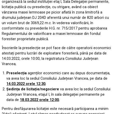
organizează la sediul instituției etaj l, Sala Delegației permanente,
licitația publică cu preselecție, cu strigare, având ca obiect
vânzarea masei lemnoase pe picior aflată în zona limitrofă a
drumului județean DJ 204D aferentă unui număr de 820 arbori cu
un volum brut de 3069,22 m.c. în vederea valorificării, în
conformitate cu prevederile H.G. nr. 715/2017 pentru aprobarea
Regulamentului de valorificare a masei lemnoase din fondul
forestier proprietate publică.
Înscrierile la preselecție se pot face de către operatorii economici
atestați pentru lucrări de exploatare forestieră, până pe data de
14.03.2022, orele 10:00, la registratura Consiliului Județean
Vrancea;
Preselecția
agenților economici care au depus documentația,
va avea loc la sediul Consiliului Județean Vrancea, pe data de
14.03.2022 orele 12:30
;
Ședința de licitație/negociere
va avea loc la sediul Consiliului
Județean Vrancea, etajul I, în sala delegației permanente pe
data de
18.03.2022 orele 12:00
;
Pentru desfășurarea licitației este necesară participarea a minim