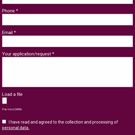
Phone *
Email *
Your application/request *
Load a file
File limit 24Mb
I have read and agreed to the collection and processing of
personal data.
.