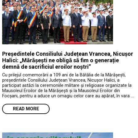
Președintele Consiliului Județean Vrancea, Nicușor
Halici: „Mărășești ne obligă să fim o generație
demnă de sacrificiul eroilor noștri”
Cu prilejul comemorării a 109 ani de la Bătălia de la Mărășești,
președintele Consiliului Județean Vrancea, Nicușor Halici, a
participat astăzi la ceremoniile militare și religioase organizate la
Mausoleul Eroilor de la Mărășești și la Mausoleul Eroilor din
Focșani, pentru a aduce un omagiu celor care au apărat, în vara …
READ MORE