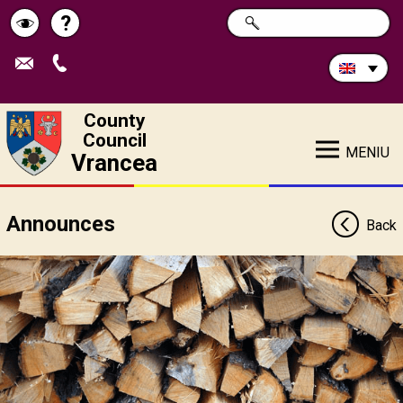
Search
?
SEARCH
Help
Schimbă
in
site:
contrastul
County
Council
MENIU
Vrancea
Announces
Back