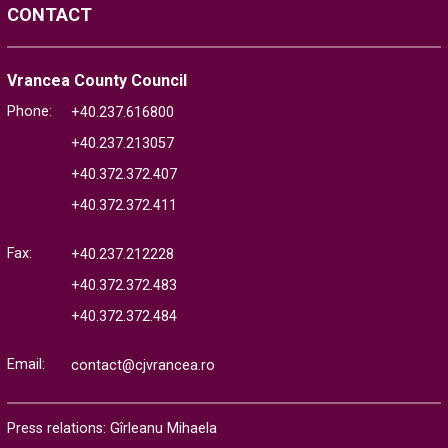
CONTACT
Vrancea County Council
Phone:
+40.237.616800
+40.237.213057
+40.372.372.407
+40.372.372.411
Fax:
+40.237.212228
+40.372.372.483
+40.372.372.484
Email:
contact@cjvrancea.ro
Press relations: Gîrleanu Mihaela