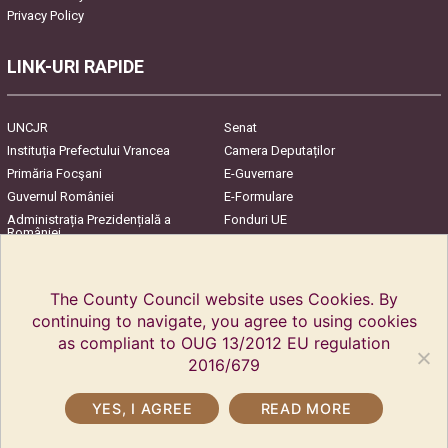
Privacy Policy
LINK-URI RAPIDE
UNCJR
Senat
Instituția Prefectului Vrancea
Camera Deputaților
Primăria Focşani
E-Guvernare
Guvernul României
E-Formulare
Administrația Prezidențială a
Fonduri UE
României
Harta Județului
InfoCons – Protecția
Consumatorilor
The County Council website uses Cookies. By
continuing to navigate, you agree to using cookies
as compliant to OUG 13/2012 EU regulation
2016/679
YES, I AGREE
READ MORE