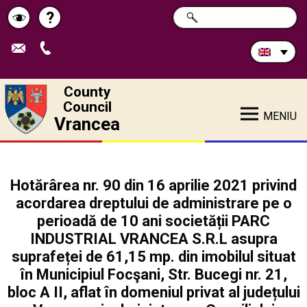
Search
?
SEARCH
Help
Schimbă
in
site:
contrastul
County
Council
MENIU
Vrancea
Hotărârea nr. 90 din 16 aprilie 2021 privind
acordarea dreptului de administrare pe o
perioadă de 10 ani societății PARC
INDUSTRIAL VRANCEA S.R.L asupra
suprafeței de 61,15 mp. din imobilul situat
în Municipiul Focşani, Str. Bucegi nr. 21,
bloc A II, aflat în domeniul privat al județului