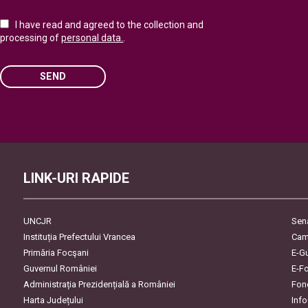
I have read and agreed to the collection and
processing of
personal data.
.
SEND
Please leave this field empty.
LINK-URI RAPIDE
UNCJR
Sen
Instituția Prefectului Vrancea
Cam
Primăria Focşani
E-G
Guvernul României
E-F
Administrația Prezidențială a României
Fon
Harta Județului
Inf