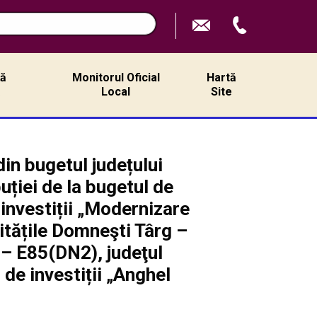
ță
Monitorul Oficial
Hartă
ă
Local
Site
din bugetul județului
ției de la bugetul de
 investiții „Modernizare
itățile Domneşti Târg –
 – E85(DN2), judeţul
de investiții „Anghel