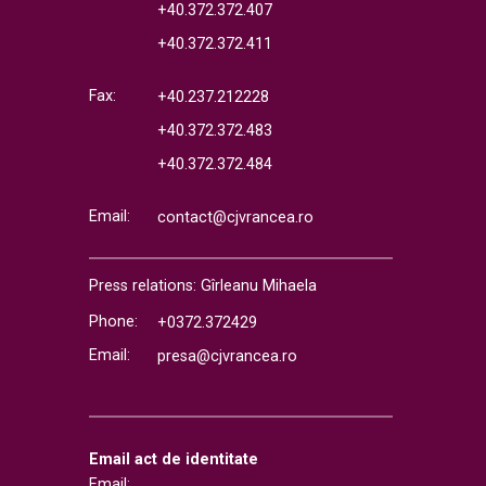
+40.372.372.407
+40.372.372.411
Fax:
+40.237.212228
+40.372.372.483
+40.372.372.484
Email:
contact@cjvrancea.ro
Press relations: Gîrleanu Mihaela
Phone:
+0372.372429
Email:
presa@cjvrancea.ro
Email act de identitate
Email: