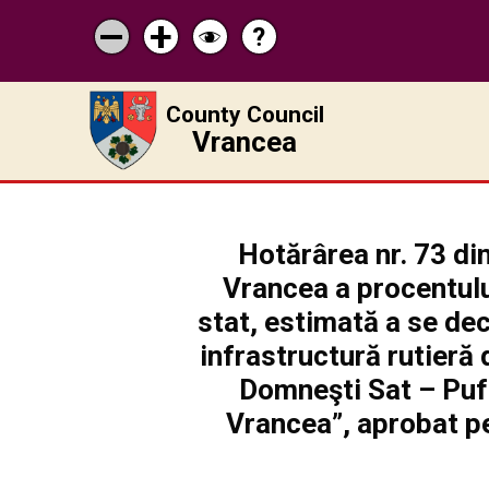
?
Help
Micșorează
Mărește
Schimbă
scrisul
scrisul
contrastul
County Council
Vrancea
Hotărârea nr. 73 din
Vrancea a procentulu
stat, estimată a se dec
infrastructură rutieră
Domneşti Sat – Pufe
Vrancea”, aprobat pe