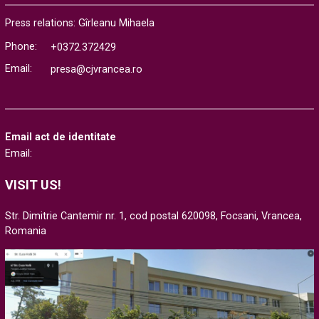
Press relations: Gîrleanu Mihaela
Phone:
+0372.372429
Email:
presa@cjvrancea.ro
Email act de identitate
Email:
VISIT US!
Str. Dimitrie Cantemir nr. 1, cod postal 620098, Focsani, Vrancea,
Romania