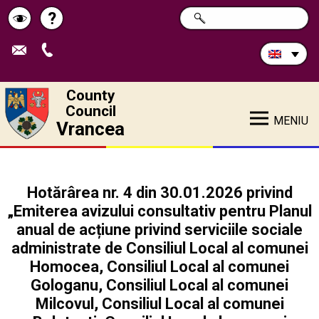
Search
?
SEARCH
Help
Schimbă
in
site:
contrastul
County
Council
MENIU
Vrancea
Hotărârea nr. 4 din 30.01.2026 privind
„Emiterea avizului consultativ pentru Planul
anual de acțiune privind serviciile sociale
administrate de Consiliul Local al comunei
Homocea, Consiliul Local al comunei
Gologanu, Consiliul Local al comunei
Milcovul, Consiliul Local al comunei