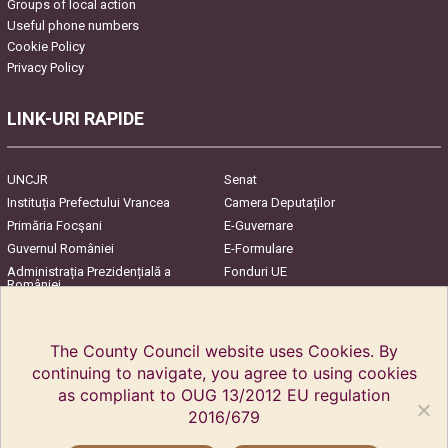
Groups of local action
Useful phone numbers
Cookie Policy
Privacy Policy
LINK-URI RAPIDE
UNCJR
Senat
Instituția Prefectului Vrancea
Camera Deputaților
Primăria Focşani
E-Guvernare
Guvernul României
E-Formulare
Administrația Prezidențială a
Fonduri UE
României
Harta Județului
InfoCons – Protecția
Consumatorilor
The County Council website uses Cookies. By
continuing to navigate, you agree to using cookies
as compliant to OUG 13/2012 EU regulation
2016/679