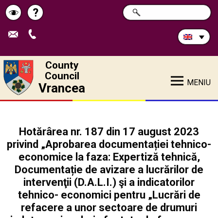
Search
?
SEARCH
Help
Schimbă
in
site:
contrastul
County
Council
MENIU
Vrancea
Hotărârea nr. 187 din 17 august 2023
privind „Aprobarea documentației tehnico-
economice la faza: Expertiză tehnică,
Documentație de avizare a lucrărilor de
intervenţii (D.A.L.I.) şi a indicatorilor
tehnico- economici pentru „Lucrări de
refacere a unor sectoare de drumuri