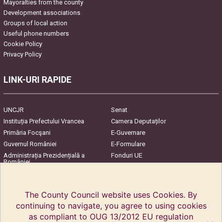
Mayoralties from the county
Development associations
Groups of local action
Useful phone numbers
Cookie Policy
Privacy Policy
LINK-URI RAPIDE
UNCJR
Senat
Instituția Prefectului Vrancea
Camera Deputaților
Primăria Focşani
E-Guvernare
Guvernul României
E-Formulare
Administrația Prezidențială a
Fonduri UE
României
Harta Județului
InfoCons – Protecția
Consumatorilor
The County Council website uses Cookies. By
continuing to navigate, you agree to using cookies
as compliant to OUG 13/2012 EU regulation