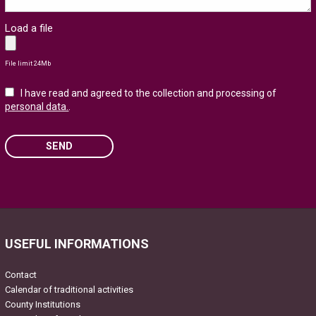
Load a file
File limit 24Mb
I have read and agreed to the collection and processing of
personal data.
.
SEND
Please
leave
this
field
USEFUL INFORMATIONS
empty.
Contact
Calendar of traditional activities
County Institutions