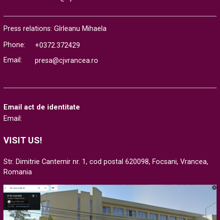
Press relations: Gîrleanu Mihaela
Phone:
+0372.372429
Email:
presa@cjvrancea.ro
Email act de identitate
Email:
VISIT US!
Str. Dimitrie Cantemir nr. 1, cod postal 620098, Focsani, Vrancea,
Romania