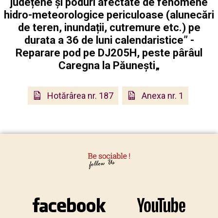
județene și poduri afectate de fenomene
hidro-meteorologice periculoase (alunecări
de teren, inundații, cutremure etc.) pe
durata a 36 de luni calendaristice” -
Reparare pod pe DJ205H, peste pârâul
Caregna la Păunești„
Hotărârea nr. 187
Anexa nr. 1