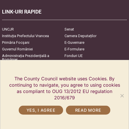
LINK-URI RAPIDE
UNCJR
Senat
Instituția Prefectului Vrancea
Camera Deputaților
Primăria Focşani
E-Guvernare
Guvernul României
E-Formulare
Administrația Prezidențială a
Fonduri UE
României
Harta Județului
InfoCons – Protecția
Consumatorilor
The County Council website uses Cookies. By
continuing to navigate, you agree to using cookies
as compliant to OUG 13/2012 EU regulation
2016/679
YES, I AGREE
READ MORE
Copyright © 2018 Vrancea County Council. All rights reserved.