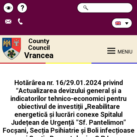
Search
?
SEARCH
Help
Schimbă
in
site:
contrastul
County
Council
MENIU
Vrancea
Hotărârea nr. 16/29.01.2024 privind
“Actualizarea devizului general și a
indicatorilor tehnico-economici pentru
obiectivul de investiții „Reabilitare
energetică și lucrări conexe Spitalul
Județean de Urgență ”Sf. Pantelimon”
Focșani, Secția Psihiatrie și Boli infecțioase