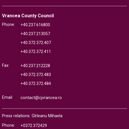
Vrancea County Council
Phone:
+40.237.616800
+40.237.213057
+40.372.372.407
+40.372.372.411
Fax:
+40.237.212228
+40.372.372.483
+40.372.372.484
Email:
contact@cjvrancea.ro
Press relations: Gîrleanu Mihaela
Phone:
+0372.372429