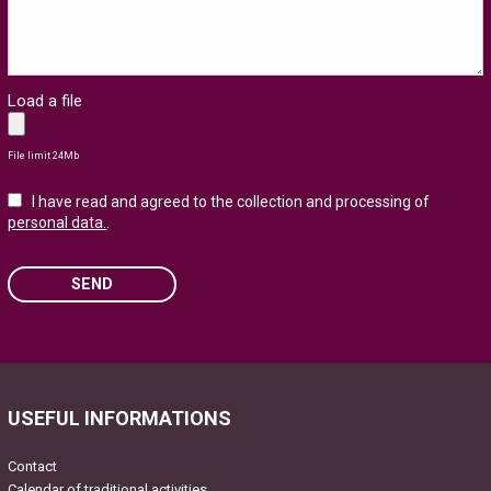
Load a file
File limit 24Mb
I have read and agreed to the collection and processing of
personal data.
.
SEND
Please leave this field empty.
USEFUL INFORMATIONS
Contact
Calendar of traditional activities