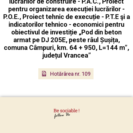
lucrărilor de construire - P.A.C., Proiect
pentru organizarea execuției lucrărilor -
P.O.E., Proiect tehnic de execuție - P.T.E şi a
indicatorilor tehnico - economici pentru
obiectivul de investiție „Pod din beton
armat pe DJ 205E, peste râul Șușița,
comuna Câmpuri, km. 64 + 950, L=144 m”,
județul Vrancea”
Hotărârea nr. 109