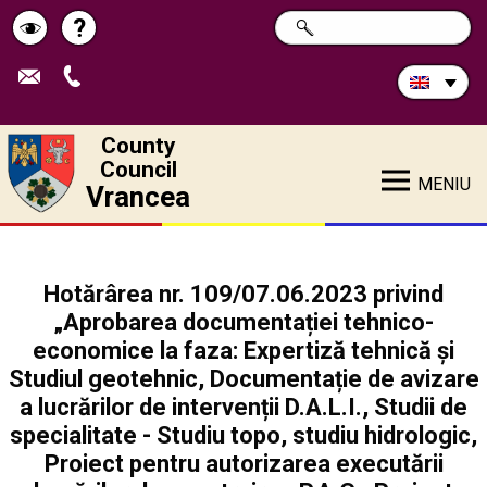
Search
?
SEARCH
Help
Schimbă
in
site:
contrastul
County
Council
MENIU
Vrancea
Hotărârea nr. 109/07.06.2023 privind
„Aprobarea documentației tehnico-
economice la faza: Expertiză tehnică și
Studiul geotehnic, Documentație de avizare
a lucrărilor de intervenții D.A.L.I., Studii de
specialitate - Studiu topo, studiu hidrologic,
Proiect pentru autorizarea executării