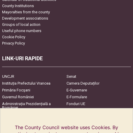
County Institutions
Mayoralties from the county
Development associations
Groups of local action
Useful phone numbers
Cookie Policy
Privacy Policy
LINK-URI RAPIDE
UNCJR
Senat
Instituția Prefectului Vrancea
Camera Deputaților
Primăria Focşani
E-Guvernare
Guvernul României
E-Formulare
Administrația Prezidențială a
Fonduri UE
României
Harta Județului
InfoCons – Protecția
Consumatorilor
The County Council website uses Cookies. By