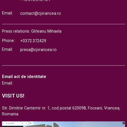
Email:
contact@cjvrancea.ro
Press relations: Gîrleanu Mihaela
Phone:
+0372.372429
Email:
presa@cjvrancea.ro
Email act de identitate
Email:
VISIT US!
Str. Dimitrie Cantemir nr. 1, cod postal 620098, Focsani, Vrancea,
Romania