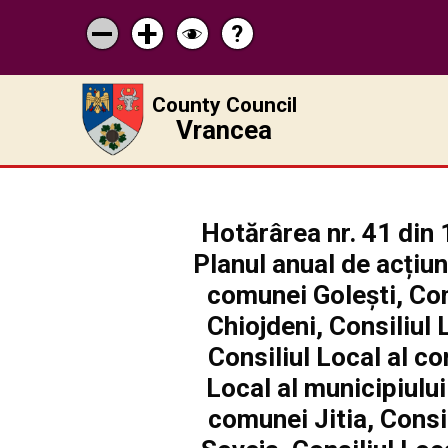
?
Help
Micșorează
Mărește
Schimbă
scrisul
scrisul
contrastul
County Council
Vrancea
Hotărârea nr. 41 din 
Planul anual de acțiun
comunei Golești, Con
Chiojdeni, Consiliul
Consiliul Local al c
Local al municipiului
comunei Jitia, Consi