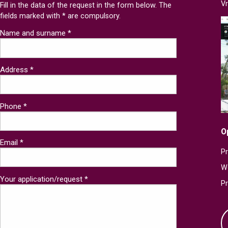
V
Fill in the data of the request in the form below. The
fields marked with * are compulsory.
Name and surname *
Address *
Phone *
O
Email *
Pr
W
Your application/request *
P