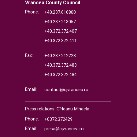
Vrancea County Council
Phone:
+40.237.616800
+40.237.213057
+40.372.372.407
+40.372.372.411
Fax:
+40.237.212228
+40.372.372.483
+40.372.372.484
Email:
contact@cjvrancea.ro
Press relations: Gîrleanu Mihaela
Phone:
+0372.372429
Email:
presa@cjvrancea.ro