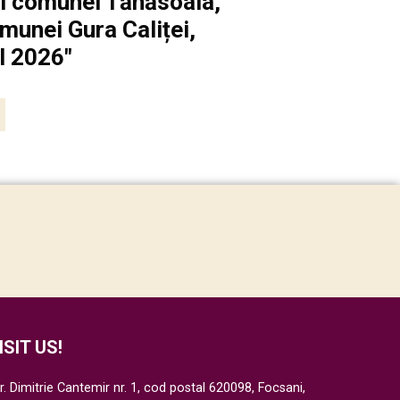
 al comunei Tănăsoaia,
omunei Gura Caliței,
l 2026"
ISIT US!
r. Dimitrie Cantemir nr. 1, cod postal 620098, Focsani,