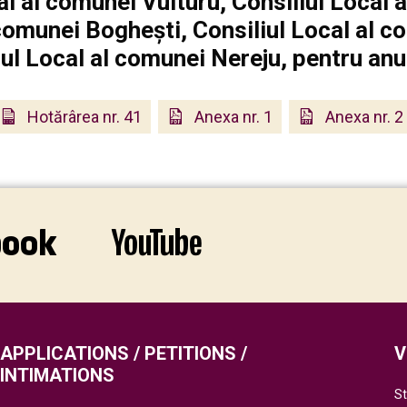
al al comunei Vulturu, Consiliul Local
comunei Boghești, Consiliul Local al c
iul Local al comunei Nereju, pentru anu
Hotărârea nr. 41
Anexa nr. 1
Anexa nr. 2
APPLICATIONS / PETITIONS /
V
INTIMATIONS
St