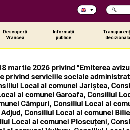
Search
SEARCH
in
site:
Descoperă
Informații
Transparen
Vrancea
publice
decizional
18 martie 2026 privind "Emiterea avizu
e privind serviciile sociale administrat
siliul Local al comunei Jariștea, Consi
 Local al comunei Garoafa, Consiliul Loc
omunei Câmpuri, Consiliul Local al comu
 Adjud, Consiliul Local al comunei Bilieș
liul Local al comunei Ploscuțeni, Consi