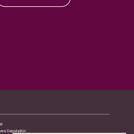
at
era Deputaților