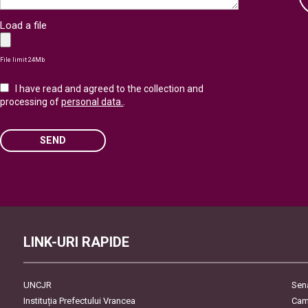
Load a file
File limit 24Mb
I have read and agreed to the collection and
processing of
personal data.
.
SEND
Please leave this field empty.
LINK-URI RAPIDE
UNCJR
Sen
Instituția Prefectului Vrancea
Cam