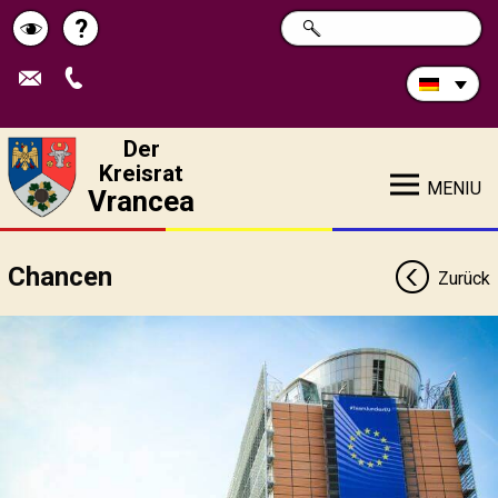
Durchsuchen
?
SUCHE
Pagina
Schimbă
Sie
die
de
contrastul
Site:
ajutor
Der
Kreisrat
MENIU
Vrancea
Chancen
Zurück