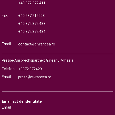
+40.372.372.411
Fax:
+40.237.212228
+40.372.372.483
+40.372.372.484
Email:
contact@cjvrancea.ro
Presse-Ansprechspartner: Gîrleanu Mihaela
Telefon:
+0372.372429
Email:
presa@cjvrancea.ro
Email act de identitate
Email: